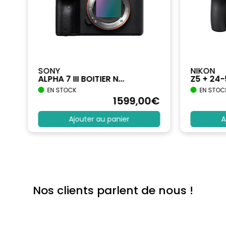
SONY
NIKON
ALPHA 7 III BOITIER N...
Z5 + 24
EN STOCK
EN STOC
€
1599
,00
€
Ajouter au panier
A
Nos clients parlent de nous !