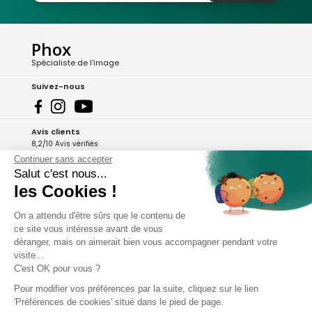
Phox
Spécialiste de l'image
Suivez-nous
Avis clients
8,2/10 Avis vérifiés
Continuer sans accepter
L'Appli Phox
Salut c'est nous...
les Cookies !
On a attendu d'être sûrs que le contenu de
A propos de Phox
ce site vous intéresse avant de vous
déranger, mais on aimerait bien vous accompagner pendant votre
Services et garanties
visite...
C'est OK pour vous ?
Mon compte
Pour modifier vos préférences par la suite, cliquez sur le lien
'Préférences de cookies' situé dans le pied de page.