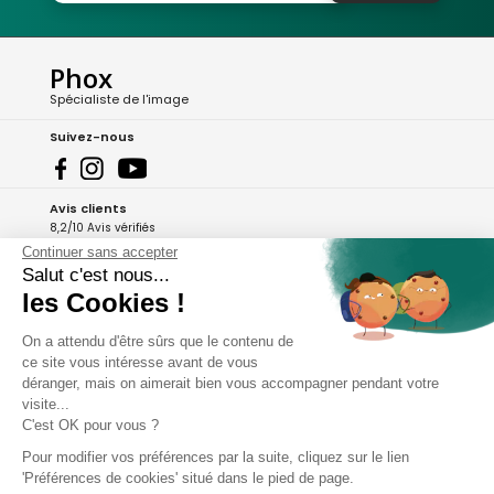
Phox
Spécialiste de l'image
Suivez-nous
Avis clients
8,2/10 Avis vérifiés
Continuer sans accepter
L'Appli Phox
Salut c'est nous...
les Cookies !
On a attendu d'être sûrs que le contenu de
A propos de Phox
ce site vous intéresse avant de vous
déranger, mais on aimerait bien vous accompagner pendant votre
Services et garanties
visite...
C'est OK pour vous ?
Mon compte
Pour modifier vos préférences par la suite, cliquez sur le lien
'Préférences de cookies' situé dans le pied de page.