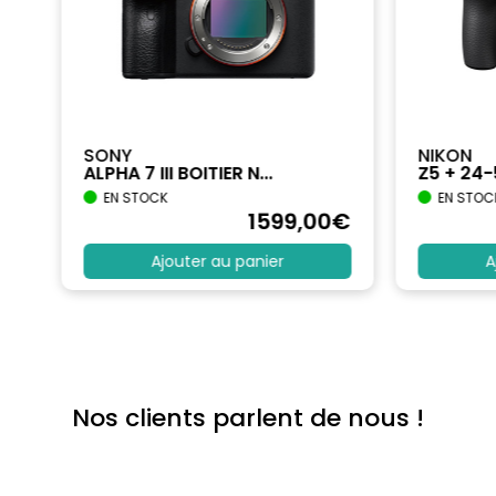
SONY
NIKON
ALPHA 7 III BOITIER N...
Z5 + 24
EN STOCK
EN STOC
€
1599
,00
€
Ajouter au panier
A
Nos clients parlent de nous !