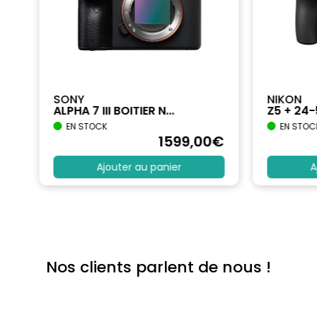
SONY
NIKON
ALPHA 7 III BOITIER N...
Z5 + 24
EN STOCK
EN STOC
€
1599
,00
€
Ajouter au panier
A
Nos clients parlent de nous !