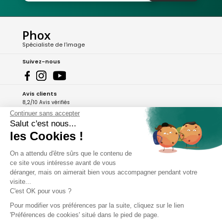
Phox
Spécialiste de l'image
Suivez-nous
Avis clients
8,2/10 Avis vérifiés
Continuer sans accepter
L'Appli Phox
Salut c'est nous...
les Cookies !
On a attendu d'être sûrs que le contenu de
A propos de Phox
ce site vous intéresse avant de vous
déranger, mais on aimerait bien vous accompagner pendant votre
Services et garanties
visite...
C'est OK pour vous ?
Mon compte
Pour modifier vos préférences par la suite, cliquez sur le lien
'Préférences de cookies' situé dans le pied de page.