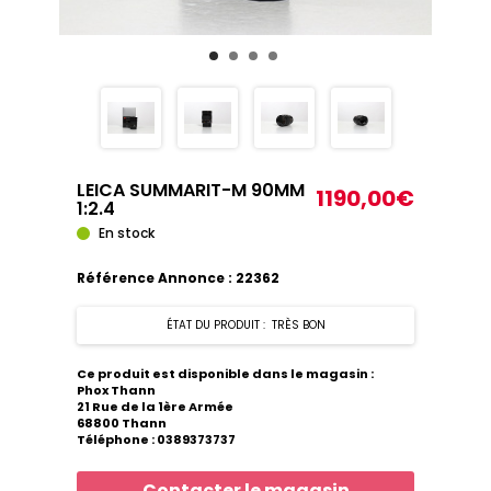
LEICA SUMMARIT-M 90MM
1190,00€
1:2.4
En stock
Référence Annonce : 22362
ÉTAT DU PRODUIT : TRÈS BON
Ce produit est disponible dans le magasin :
Phox Thann
21 Rue de la 1ère Armée
68800 Thann
Téléphone : 0389373737
Contacter le magasin