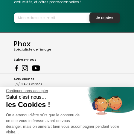
actualités, et offres promotionnelles !
Je rejoins
Phox
Spécialiste de l'image
Suivez-nous
Avis clients
8,2/10 Avis vérifiés
Continuer sans accepter
L'Appli Phox
Salut c'est nous...
les Cookies !
On a attendu d'être sûrs que le contenu de
A propos de Phox
ce site vous intéresse avant de vous
déranger, mais on aimerait bien vous accompagner pendant votre
Services et garanties
visite...