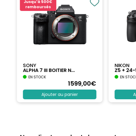
Jusqu'à
500€
remboursés
SONY
NIKON
ALPHA 7 III BOITIER N...
Z5 + 24
EN STOCK
EN STOC
€
1599
,00
€
Ajouter au panier
A