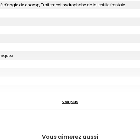
ré d'angle de champ, Traitement hydrophobe de la lentille frontale
uniquee
nt 2 lentilles asphériques et 3 en verre à très faible dispersion
Vous aimerez aussi