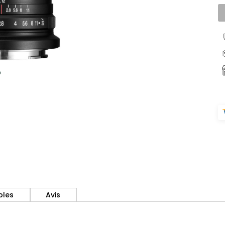
bles
Avis