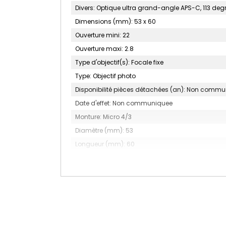
Divers: Optique ultra grand-angle APS-C, 113 deg
Dimensions (mm): 53 x 60
Ouverture mini: 22
Ouverture maxi: 2.8
Type d'objectif(s): Focale fixe
Type: Objectif photo
Disponibilité pièces détachées (an): Non comm
Date d'effet: Non communiquee
Monture: Micro 4/3
Diamètre (mm): 53
Longueur (mm): 60
Poids (g): 215
Diamètre du filtre (mm): 49
Focale (mm): 9
Nombre de lamelles du diaphragme: 7
Construction optique: 15 éléments en 10 groupes do
Type: Objectif à focale fixe