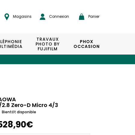
Magasins
Connexion
Panier
TRAVAUX
ÉLÉPHONIE
PHOX
PHOTO BY
LTIMÉDIA
OCCASION
FUJIFILM
AOWA
/2.8 Zero-D Micro 4/3
Bientôt disponible
528,90€