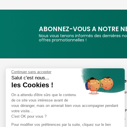
ABONNEZ-VOUS A NOTRE N
Nous vous tenons informés des dernières nou
offres promotionnelles !
Phox
Continuer sans accepter
Salut c'est nous...
Spécialiste de l'image
A propos de
les Cookies !
Suivez-nous
Notre savoir-fair
On a attendu d'être sûrs que le contenu
de ce site vous intéresse avant de
Notre histoire
vous déranger, mais on aimerait bien vous accompagner pendant
Nos magasins P
votre visite...
Avis clients
C'est OK pour vous ?
Notre newsletter
8,2/10 Avis vérifiés
Pour modifier vos préférences par la suite, cliquez sur le lien