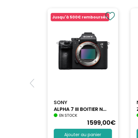
Autofocus: Non
Stabilisateur d'Image: N/C
Jusqu'à
500€
remboursés
Compatibilité de la baïonnette: N/C
Couleur: Noir
MARQUE: LAOWA
SONY
ALPHA 7 III BOITIER N...
EN STOCK
1740
,90
€
1599
,00
€
au panier
Ajouter au panier