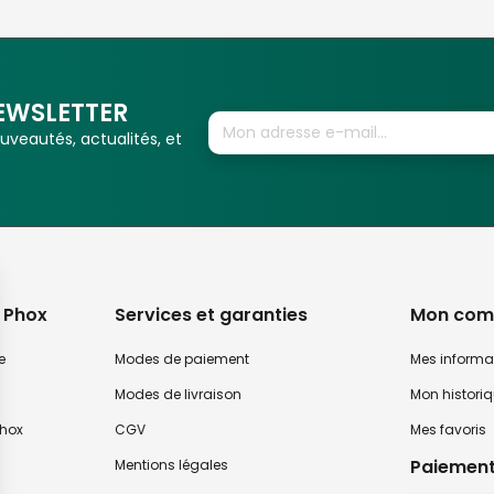
EWSLETTER
veautés, actualités, et
 Phox
Services et garanties
Mon com
e
Modes de paiement
Mes informa
Modes de livraison
Mon histori
hox
CGV
Mes favoris
Paiement
Mentions légales