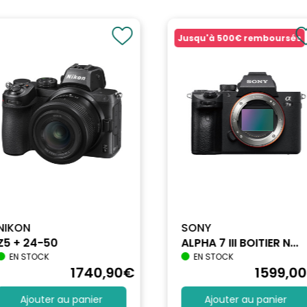
Jusqu'à
500€
remboursés
NIKON
SONY
Z5 + 24-50
ALPHA 7 III BOITIER N...
EN STOCK
EN STOCK
1740
,90
€
1599
,00
Ajouter au panier
Ajouter au panier