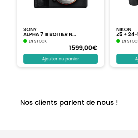
SONY
NIKON
ALPHA 7 III BOITIER N...
Z5 + 24
EN STOCK
EN STOC
€
1599
,00
€
Ajouter au panier
A
Nos clients parlent de nous !