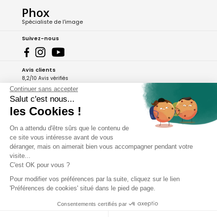
Phox
Spécialiste de l'image
Suivez-nous
Avis clients
8,2/10 Avis vérifiés
Continuer sans accepter
L'Appli Phox
Salut c'est nous...
les Cookies !
On a attendu d'être sûrs que le contenu de
A propos de Phox
ce site vous intéresse avant de vous
déranger, mais on aimerait bien vous accompagner pendant votre
Services et garanties
visite...
C'est OK pour vous ?
Mon compte
Pour modifier vos préférences par la suite, cliquez sur le lien
'Préférences de cookies' situé dans le pied de page.
Aide et contact
Consentements certifiés par