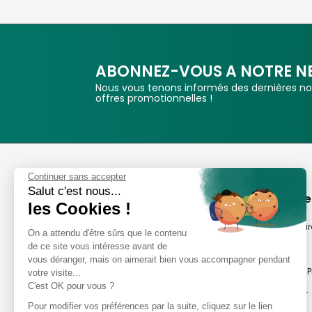
ABONNEZ-VOUS A NOTRE N
Nous vous tenons informés des dernières nou
offres promotionnelles !
Phox
Continuer sans accepter
Salut c'est nous...
Spécialiste de l'image
A propos de
les Cookies !
Suivez-nous
Notre savoir-fair
On a attendu d'être sûrs que le contenu
de ce site vous intéresse avant de
Notre histoire
vous déranger, mais on aimerait bien vous accompagner pendant
Nos magasins P
votre visite...
Avis clients
C'est OK pour vous ?
Notre newsletter
8,2/10 Avis vérifiés
Pour modifier vos préférences par la suite, cliquez sur le lien