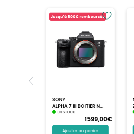
Jusqu'à
500€
remboursés
SONY
ALPHA 7 III BOITIER N...
EN STOCK
1698
,90
€
1599
,00
€
au panier
Ajouter au panier