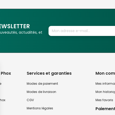
EWSLETTER
veautés, actualités, et
 Phox
Services et garanties
Mon com
e
Modes de paiement
Mes informa
Modes de livraison
Mon histori
hox
CGV
Mes favoris
Paiement
Mentions légales