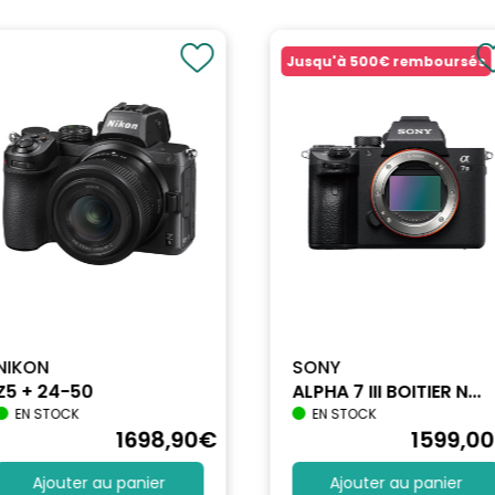
Jusqu'à
500€
remboursés
NIKON
SONY
Z5 + 24-50
ALPHA 7 III BOITIER N...
EN STOCK
EN STOCK
1698
,90
€
1599
,00
Ajouter au panier
Ajouter au panier