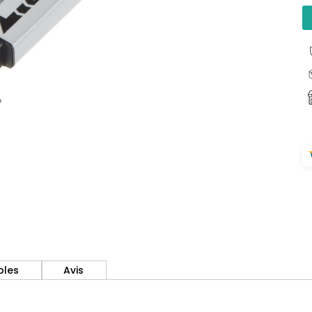
bles
Avis