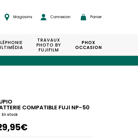
Magasins
Connexion
Panier
TRAVAUX
ÉLÉPHONIE
PHOX
PHOTO BY
LTIMÉDIA
OCCASION
FUJIFILM
UPIO
ATTERIE COMPATIBLE FUJI NP-50
En stock
29,95€