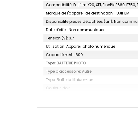
Compatibilité: Fujifilm X20, XF1, FinePix F660, F750,
Marque de l'appareil de destination: FUJIFILM
Disponibilité pièces détachées (an): Non comm
Date d'effet: Non communiquee
Tension (V): 3.7
Utilisation: Appareil photo numérique
Capacité mAh: 800
Type: BATTERIE PHOTO
Type d'accessoire: Autre
Type: Batterie Lithium-Ion
Couleur: Noir
MARQUE: JUPIO