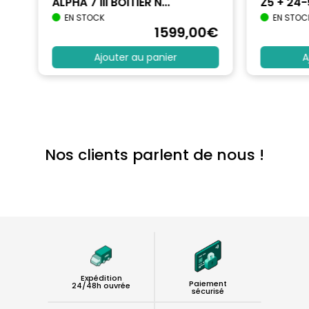
ALPHA 7 III BOITIER N...
Z5 + 24
EN STOCK
EN STOC
€
1599
,00
€
Ajouter au panier
A
Nos clients parlent de nous !
Expédition
Paiement
24/48h ouvrée
sécurisé