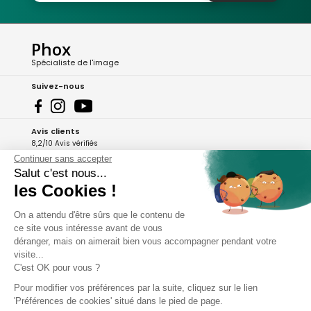
Phox
Spécialiste de l'image
Suivez-nous
Avis clients
8,2/10 Avis vérifiés
Continuer sans accepter
L'Appli Phox
Salut c'est nous...
les Cookies !
On a attendu d'être sûrs que le contenu de
A propos de Phox
ce site vous intéresse avant de vous
déranger, mais on aimerait bien vous accompagner pendant votre
Services et garanties
visite...
C'est OK pour vous ?
Mon compte
Pour modifier vos préférences par la suite, cliquez sur le lien
'Préférences de cookies' situé dans le pied de page.