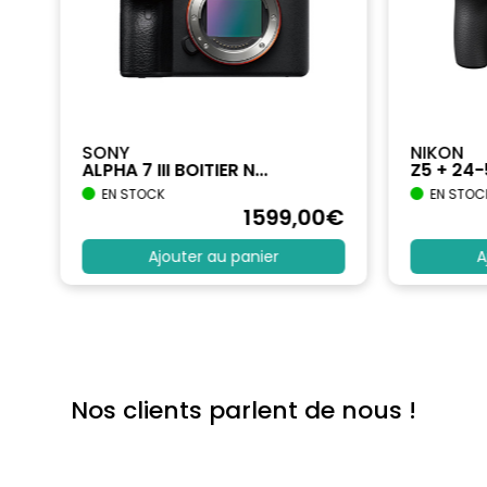
SONY
NIKON
ALPHA 7 III BOITIER N...
Z5 + 24
EN STOCK
EN STOC
€
1599
,00
€
Ajouter au panier
A
Nos clients parlent de nous !