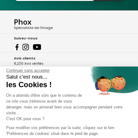
Phox
Spécialiste de l'image
Suivez-nous
Avis clients
8,2/10 Avis vérifiés
Continuer sans accepter
L'Appli Phox
Salut c'est nous...
les Cookies !
On a attendu d'être sûrs que le contenu de
A propos de Phox
ce site vous intéresse avant de vous
déranger, mais on aimerait bien vous accompagner pendant votre
Services et garanties
visite...
C'est OK pour vous ?
Mon compte
Pour modifier vos préférences par la suite, cliquez sur le lien
'Préférences de cookies' situé dans le pied de page.