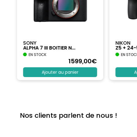
SONY
NIKON
ALPHA 7 III BOITIER N...
Z5 + 24
EN STOCK
EN STOC
€
1599
,00
€
Ajouter au panier
A
Nos clients parlent de nous !