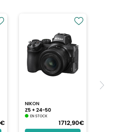
uminosité, Niveau de noir, Couleur, Contraste,
ètres généraux 1, Paramètre généraux 2
NIKON
Z5 + 24-50
EN STOCK
€
1712
,90
€