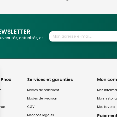
EWSLETTER
veautés, actualités, et
 Phox
Services et garanties
Mon com
e
Modes de paiement
Mes informa
Modes de livraison
Mon histori
hox
CGV
Mes favoris
Paiement
Mentions légales