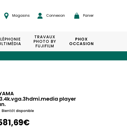
Magasins
Connexion
Panier
TRAVAUX
ÉLÉPHONIE
PHOX
PHOTO BY
LTIMÉDIA
OCCASION
FUJIFILM
IYAMA
3.4k.vga.3hdmi.media player
an.
Bientôt disponible
581,69€