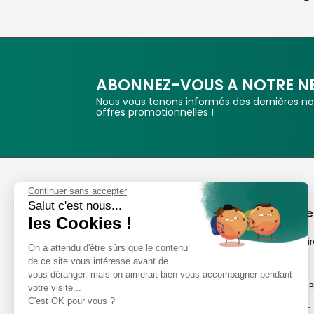
ABONNEZ-VOUS A NOTRE N
Nous vous tenons informés des dernières nou
offres promotionnelles !
Phox
Continuer sans accepter
Salut c'est nous...
Spécialiste de l'image
A propos de
les Cookies !
Suivez-nous
Notre savoir-fair
On a attendu d'être sûrs que le contenu
de ce site vous intéresse avant de
Notre histoire
vous déranger, mais on aimerait bien vous accompagner pendant
Nos magasins P
votre visite...
Avis clients
C'est OK pour vous ?
Notre newsletter