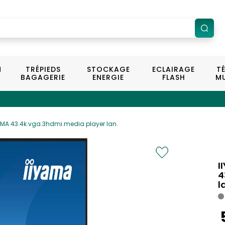
N
TRÉPIEDS
STOCKAGE
ECLAIRAGE
T
BAGAGERIE
ENERGIE
FLASH
MU
AMA 43.4k.vga.3hdmi.media player lan.
I
4
l