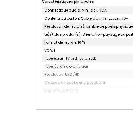
Caractéristiques principales
Connectique audio: Mini jack, RCA
Contenu du carton: Câble d'alimentation, HDMI
Résolution de l'écran (nombre de pixels physiques 
Le(s) plus produit(s): Orientation paysage ou port
Format de l'écran: 16/9
VGA: 1
Type écran TV ordi: Ecran LED
Type: Écran d'ordinateur
Résolution: UHD /4K
Classe d'efficacité énergétique: G
Nbre et type HDMI: 3
Nbre et type USB: 1 x 2.0
Idéal gamer: Non
Normes VESA: 200 x 200 mm
Taille d'écran (cm): 108
Disponibilité pièces détachées (an): 005