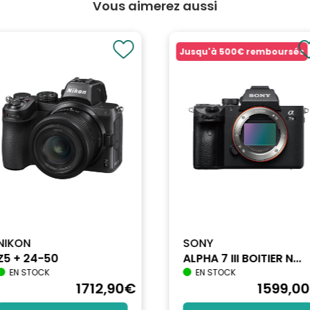
Vous aimerez aussi
Jusqu'à
500€
remboursés
07
de la connexion au réseau (W): 0.6
 Moniteur
mpérature de couleur, Réduction du bruit, Contraste dynamique, Gamma, L
aigus, graves, balance, haut-parleur, sortie audio, réinitialisation), Param
NIKON
SONY
Z5 + 24-50
ALPHA 7 III BOITIER N...
EN STOCK
EN STOCK
1712
,90
€
1599
,00