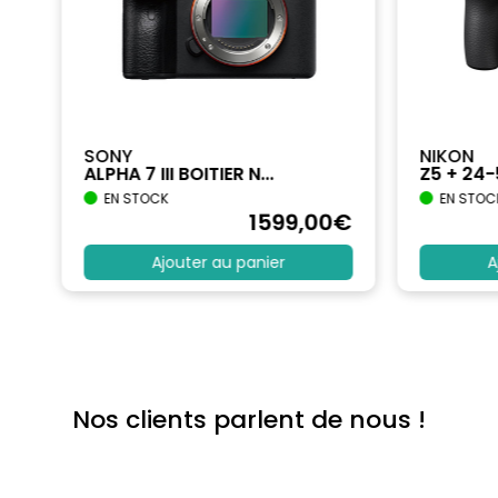
SONY
NIKON
ALPHA 7 III BOITIER N...
Z5 + 24
EN STOCK
EN STOC
€
1599
,00
€
Ajouter au panier
A
Nos clients parlent de nous !