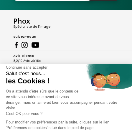
Phox
Spécialiste de l'image
Suivez-nous
Avis clients
8,2/10 Avis vérifiés
Continuer sans accepter
L'Appli Phox
Salut c'est nous...
les Cookies !
On a attendu d'être sûrs que le contenu de
A propos de Phox
ce site vous intéresse avant de vous
déranger, mais on aimerait bien vous accompagner pendant votre
Services et garanties
visite...
C'est OK pour vous ?
Mon compte
Pour modifier vos préférences par la suite, cliquez sur le lien
'Préférences de cookies' situé dans le pied de page.