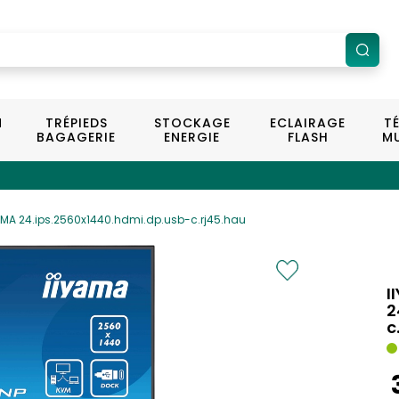
N
TRÉPIEDS
STOCKAGE
ECLAIRAGE
T
BAGAGERIE
ENERGIE
FLASH
MU
AMA 24.ips.2560x1440.hdmi.dp.usb-c.rj45.hau
I
2
c