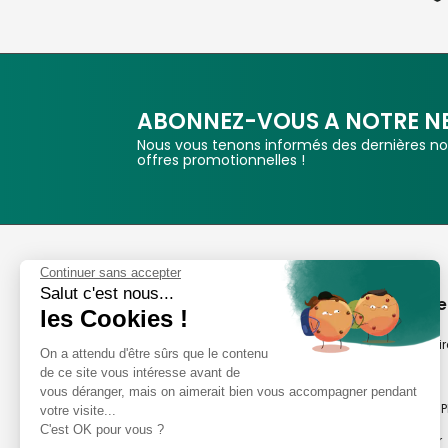
ABONNEZ-VOUS A NOTRE N
Nous vous tenons informés des dernières nou
offres promotionnelles !
Phox
Continuer sans accepter
Salut c'est nous...
Spécialiste de l'image
A propos de
les Cookies !
Suivez-nous
Notre savoir-fair
On a attendu d'être sûrs que le contenu
de ce site vous intéresse avant de
Notre histoire
vous déranger, mais on aimerait bien vous accompagner pendant
Nos magasins P
votre visite...
Avis clients
C'est OK pour vous ?
Notre newsletter