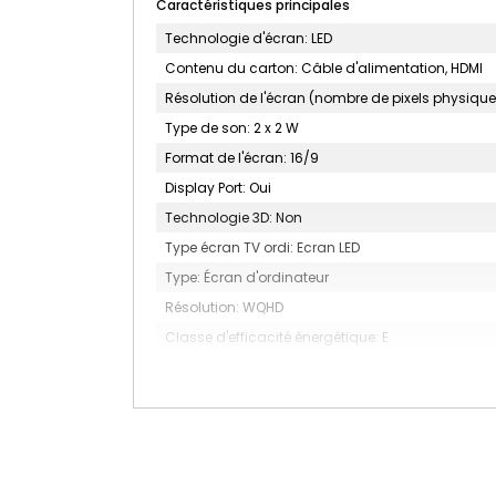
Caractéristiques principales
Technologie d'écran: LED
Contenu du carton: Câble d'alimentation, HDMI
Résolution de l'écran (nombre de pixels physiques 
Type de son: 2 x 2 W
Format de l'écran: 16/9
Display Port: Oui
Technologie 3D: Non
Type écran TV ordi: Ecran LED
Type: Écran d'ordinateur
Résolution: WQHD
Classe d'efficacité énergétique: E
Nbre et type USB: USB HUB x4, USB-C Dock x1
Idéal gamer: Non
Fonction pivot (rotation de l'écran): Oui
Taille d'écran (cm): 68.5
Disponibilité pièces détachées (an): 005