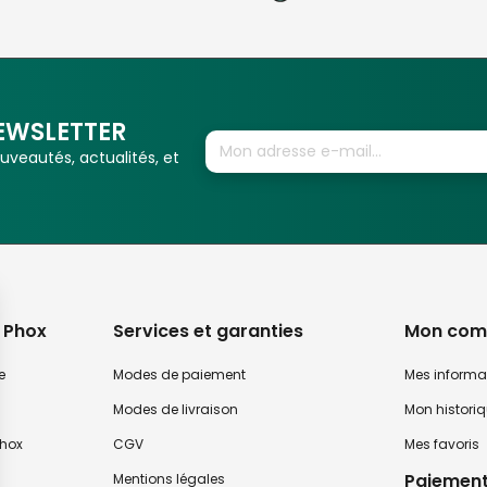
EWSLETTER
veautés, actualités, et
 Phox
Services et garanties
Mon com
e
Modes de paiement
Mes informa
Modes de livraison
Mon histori
hox
CGV
Mes favoris
Paiement
Mentions légales