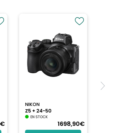
NIKON
Z5 + 24-50
EN STOCK
Réglages des couleurs (gamma, gamme RVB,
€
1698
,90
€