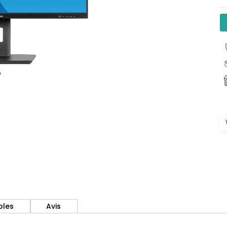
bles
Avis