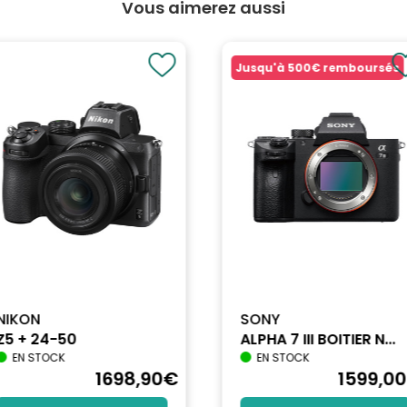
Vous aimerez aussi
Jusqu'à
500€
remboursés
3
ock, DDC/CI, DDC2B, Mac OSX
.6
 Moniteur
NIKON
SONY
Z5 + 24-50
ALPHA 7 III BOITIER N...
EN STOCK
EN STOCK
osité, Contraste, Couleurs i-Style, ACR, Eco, OD, Technologie X-Res), 
1698
,90
€
1599
,00
réglage du mode vidéo, Réducteur de lumière bleue ...), OSD, Options