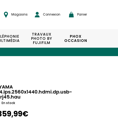
Magasins
Connexion
Panier
TRAVAUX
ÉLÉPHONIE
PHOX
PHOTO BY
LTIMÉDIA
OCCASION
FUJIFILM
IYAMA
4.ips.2560x1440.hdmi.dp.usb-
.rj45.hau
En stock
359,99€