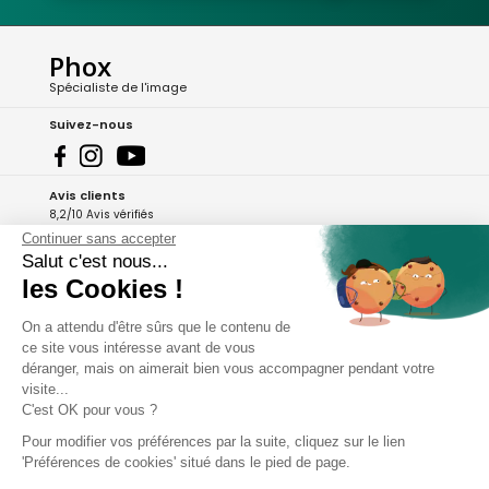
Phox
Spécialiste de l'image
Suivez-nous
Avis clients
8,2/10 Avis vérifiés
Continuer sans accepter
L'Appli Phox
Salut c'est nous...
les Cookies !
On a attendu d'être sûrs que le contenu de
A propos de Phox
ce site vous intéresse avant de vous
déranger, mais on aimerait bien vous accompagner pendant votre
Services et garanties
visite...
C'est OK pour vous ?
Mon compte
Pour modifier vos préférences par la suite, cliquez sur le lien
'Préférences de cookies' situé dans le pied de page.
Aide et contact