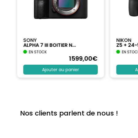
SONY
NIKON
ALPHA 7 III BOITIER N...
Z5 + 24
EN STOCK
EN STOC
€
1599
,00
€
Ajouter au panier
A
Nos clients parlent de nous !