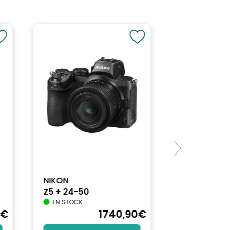
NIKON
Z5 + 24-50
EN STOCK
€
1740
,90
€