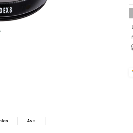
bles
Avis