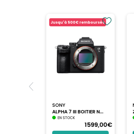
Jusqu'à
500€
remboursés
SONY
ALPHA 7 III BOITIER N...
EN STOCK
1740
,90
€
1599
,00
€