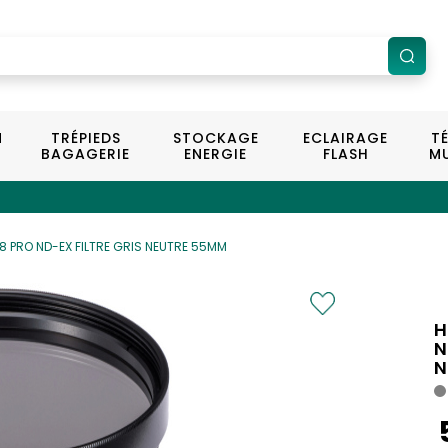
N
TRÉPIEDS
STOCKAGE
ECLAIRAGE
T
BAGAGERIE
ENERGIE
FLASH
MU
8 PRO ND-EX FILTRE GRIS NEUTRE 55MM
H
N
N