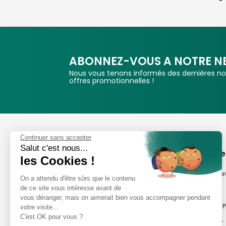
ABONNEZ-VOUS A NOTRE N
Nous vous tenons informés des dernières nou
offres promotionnelles !
Phox
Continuer sans accepter
Salut c'est nous...
Spécialiste de l'image
A propos de
les Cookies !
Suivez-nous
Notre savoir-fair
On a attendu d'être sûrs que le contenu
de ce site vous intéresse avant de
Notre histoire
vous déranger, mais on aimerait bien vous accompagner pendant
Nos magasins P
votre visite...
Avis clients
C'est OK pour vous ?
Notre newsletter