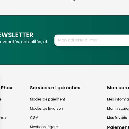
EWSLETTER
veautés, actualités, et
 Phox
Services et garanties
Mon com
e
Modes de paiement
Mes informa
Modes de livraison
Mon histori
hox
CGV
Mes favoris
Paiement
Mentions légales