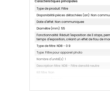
Caractéristiques principales
Type de produit: Filtre
Disponibilité pièces détachées (an): Non comm
Date d'effet: Non communiquee
Diamètre (mm): 55
Fonctionnalité: Réduit l'exposition de 3 stops, p
temps d'exposition, créant un effet de flou de 
Type de filtre: ND8 - 0.9
Type: Filtre pour appareil photo
Nombre d'unité(s): 1
Description filtre: ND8 - Filtre densité neutre
Kit filtre: Non
Gamme: Prond Ex
Couleur: Noir
MARQUE: HOYA