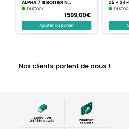
ALPHA 7 III BOITIER N...
Z5 + 24
EN STOCK
EN STOC
€
1599
,00
€
Ajouter au panier
A
Nos clients parlent de nous !
Expédition
Paiement
24/48h ouvrée
sécurisé