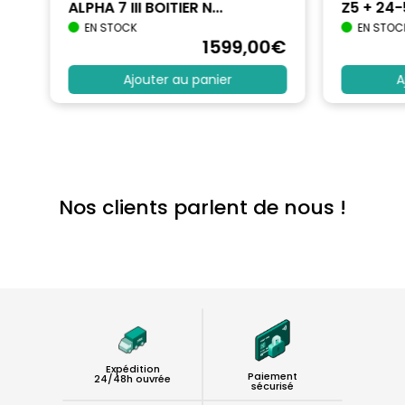
ALPHA 7 III BOITIER N...
Z5 + 24
EN STOCK
EN STOC
€
1599
,00
€
Ajouter au panier
A
Nos clients parlent de nous !
Expédition
Paiement
24/48h ouvrée
sécurisé