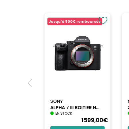
Jusqu'à
500€
remboursés
SONY
ALPHA 7 III BOITIER N...
EN STOCK
1698
,90
€
1599
,00
€