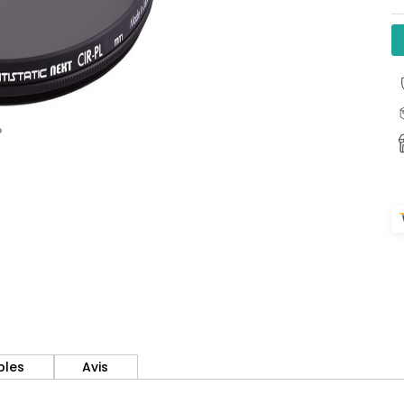
bles
Avis