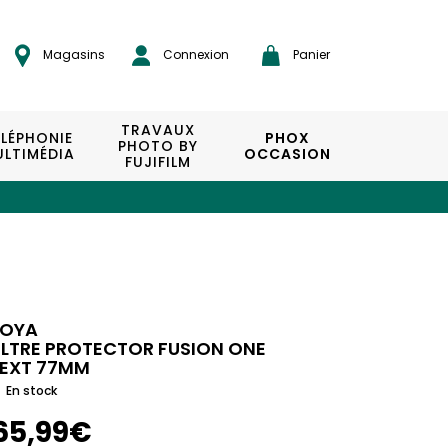
Magasins
Connexion
Panier
TRAVAUX
ÉLÉPHONIE
PHOX
PHOTO BY
LTIMÉDIA
OCCASION
FUJIFILM
OYA
ILTRE PROTECTOR FUSION ONE
EXT 77MM
En stock
65,99€