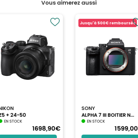
Vous aimerez aussi
Jusqu'à
500€
remboursés
NIKON
SONY
Z5 + 24-50
ALPHA 7 III BOITIER N...
EN STOCK
EN STOCK
1698
,90
€
1599
,00