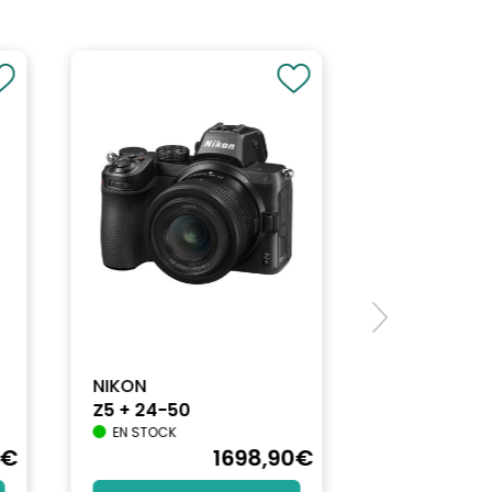
NIKON
Z5 + 24-50
EN STOCK
€
1698
,90
€