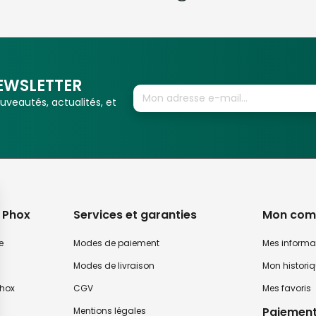
EWSLETTER
veautés, actualités, et
 Phox
Services et garanties
Mon com
e
Modes de paiement
Mes informa
Modes de livraison
Mon histori
hox
CGV
Mes favoris
Paiement
Mentions légales