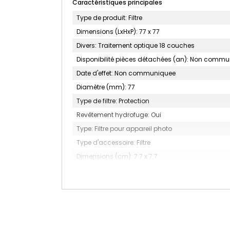
Caractéristiques principales
Type de produit: Filtre
Dimensions (LxHxP): 77 x 77
Divers: Traitement optique 18 couches
Disponibilité pièces détachées (an): Non comm
Date d'effet: Non communiquee
Diamètre (mm): 77
Type de filtre: Protection
Revêtement hydrofuge: Oui
Type: Filtre pour appareil photo
Type d'accessoire: Filtre
Dimensions (cm): 7.7 x 7.7
Nombre d'unité(s): 1
Description filtre: Filtre Protector Fusion One Next
Kit filtre: Non
Couleur: Noir
MARQUE: HOYA