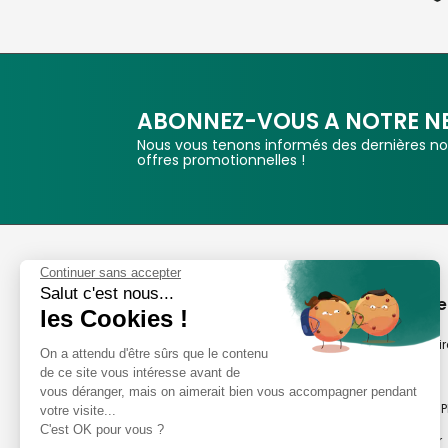
ABONNEZ-VOUS A NOTRE N
Nous vous tenons informés des dernières nou
offres promotionnelles !
Phox
Continuer sans accepter
Salut c'est nous...
Spécialiste de l'image
A propos de
les Cookies !
Suivez-nous
Notre savoir-fair
On a attendu d'être sûrs que le contenu
de ce site vous intéresse avant de
Notre histoire
vous déranger, mais on aimerait bien vous accompagner pendant
Nos magasins P
votre visite...
Avis clients
C'est OK pour vous ?
Notre newsletter