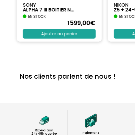
SONY
NIKON
ALPHA 7 III BOITIER N...
Z5 + 24
EN STOCK
EN STOC
€
1599
,00
€
Ajouter au panier
A
Nos clients parlent de nous !
Expédition
Paiement
24/48h ouvrée