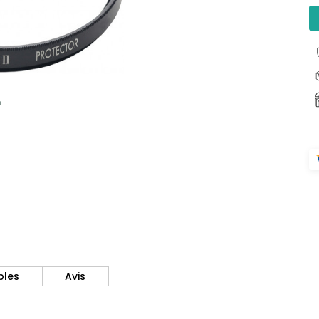
bles
Avis