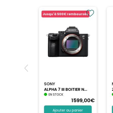
Jusqu'à
500€
remboursés
SONY
ALPHA 7 III BOITIER N...
EN STOCK
1698
,90
€
1599
,00
€
au panier
Ajouter au panier