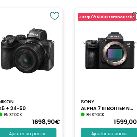
Jusqu'à
500€
remboursés
NIKON
SONY
Z5 + 24-50
ALPHA 7 III BOITIER N...
EN STOCK
EN STOCK
1698
,90
€
1599
,00
Ajouter au panier
Ajouter au panier