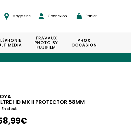
Magasins
Connexion
Panier
TRAVAUX
ÉLÉPHONIE
PHOX
PHOTO BY
LTIMÉDIA
OCCASION
FUJIFILM
OYA
ILTRE HD MK II PROTECTOR 58MM
En stock
58,99€