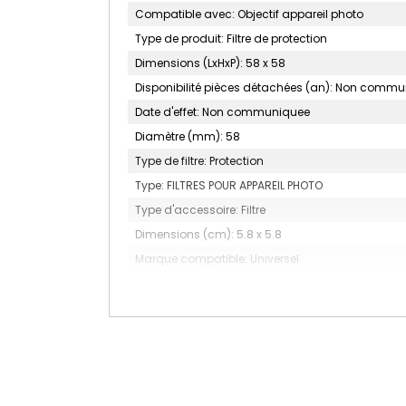
Compatible avec: Objectif appareil photo
Type de produit: Filtre de protection
Dimensions (LxHxP): 58 x 58
Disponibilité pièces détachées (an): Non comm
Date d'effet: Non communiquee
Diamètre (mm): 58
Type de filtre: Protection
Type: FILTRES POUR APPAREIL PHOTO
Type d'accessoire: Filtre
Dimensions (cm): 5.8 x 5.8
Marque compatible: Universel
Nombre d'unité(s): 1
Description filtre: Filtre HD MK II Protector 55 mm
Kit filtre: Non
Couleur: Noir
MARQUE: HOYA