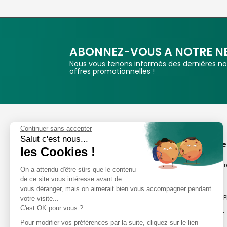
ABONNEZ-VOUS A NOTRE N
Nous vous tenons informés des dernières nou
offres promotionnelles !
Phox
Continuer sans accepter
Salut c'est nous...
Spécialiste de l'image
A propos de
les Cookies !
Suivez-nous
Notre savoir-fair
On a attendu d'être sûrs que le contenu
de ce site vous intéresse avant de
Notre histoire
vous déranger, mais on aimerait bien vous accompagner pendant
Nos magasins P
votre visite...
Avis clients
C'est OK pour vous ?
Notre newsletter
8,2/10 Avis vérifiés
Pour modifier vos préférences par la suite, cliquez sur le lien