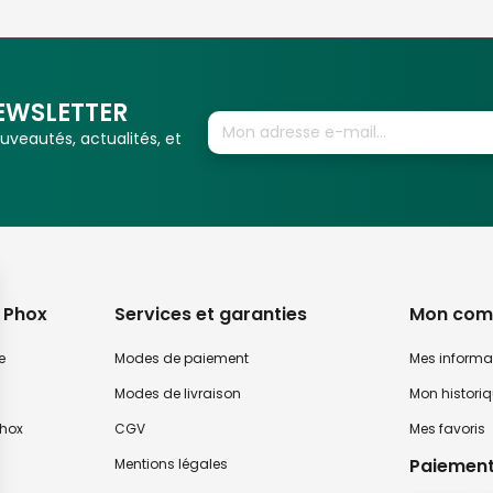
EWSLETTER
veautés, actualités, et
 Phox
Services et garanties
Mon com
e
Modes de paiement
Mes informa
Modes de livraison
Mon histori
hox
CGV
Mes favoris
Paiement
Mentions légales