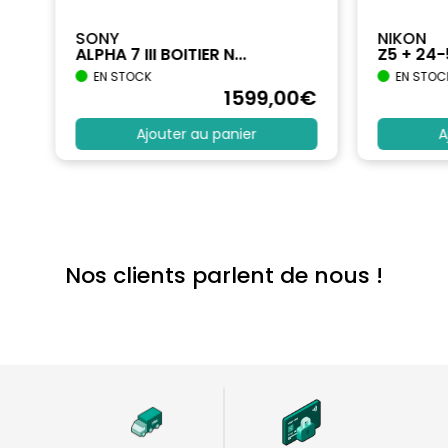
SONY
NIKON
ALPHA 7 III BOITIER N...
Z5 + 24
EN STOCK
EN STOC
€
1599
,00
€
Ajouter au panier
A
Nos clients parlent de nous !