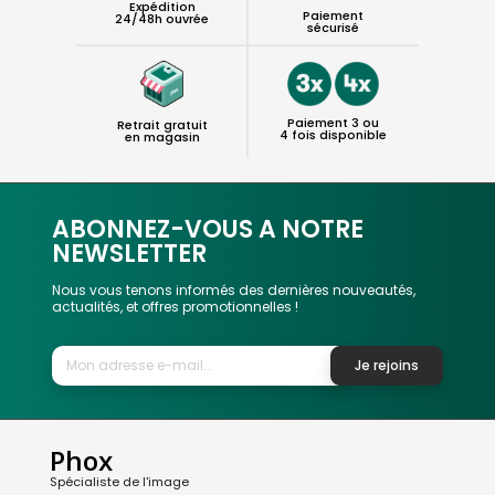
Expédition
Paiement
24/48h ouvrée
sécurisé
Paiement 3 ou
Retrait gratuit
4 fois disponible
en magasin
ABONNEZ-VOUS A NOTRE
NEWSLETTER
Nous vous tenons informés des dernières nouveautés,
actualités, et offres promotionnelles !
Je rejoins
Phox
Spécialiste de l'image