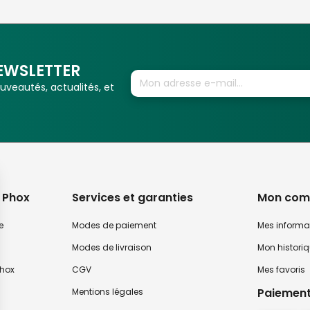
EWSLETTER
veautés, actualités, et
 Phox
Services et garanties
Mon com
e
Modes de paiement
Mes informa
Modes de livraison
Mon histori
hox
CGV
Mes favoris
Paiement
Mentions légales