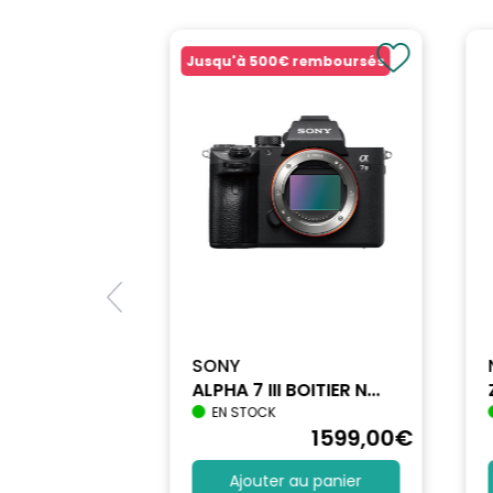
Jusqu'à
500€
remboursés
SONY
ALPHA 7 III BOITIER N...
EN STOCK
1698
,90
€
1599
,00
€
au panier
Ajouter au panier