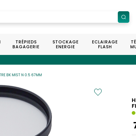
N
TRÉPIEDS
STOCKAGE
ECLAIRAGE
T
BAGAGERIE
ENERGIE
FLASH
MU
TRE BK MIST N 0.5 67MM
H
F