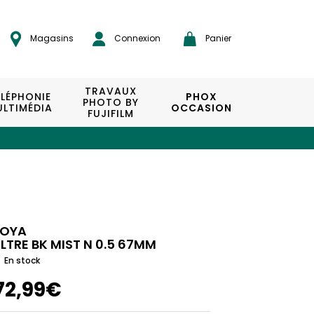
Magasins
Connexion
Panier
TRAVAUX
ÉLÉPHONIE
PHOX
PHOTO BY
LTIMÉDIA
OCCASION
FUJIFILM
OYA
ILTRE BK MIST N 0.5 67MM
En stock
72,99€