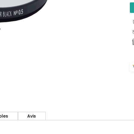
bles
Avis