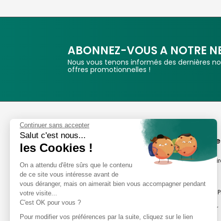
ABONNEZ-VOUS A NOTRE N
Nous vous tenons informés des dernières nou
offres promotionnelles !
Phox
Continuer sans accepter
Salut c'est nous...
Spécialiste de l'image
A propos de
les Cookies !
Suivez-nous
Notre savoir-fair
On a attendu d'être sûrs que le contenu
de ce site vous intéresse avant de
Notre histoire
vous déranger, mais on aimerait bien vous accompagner pendant
Nos magasins P
votre visite...
Avis clients
C'est OK pour vous ?
Notre newsletter
8,2/10 Avis vérifiés
Pour modifier vos préférences par la suite, cliquez sur le lien