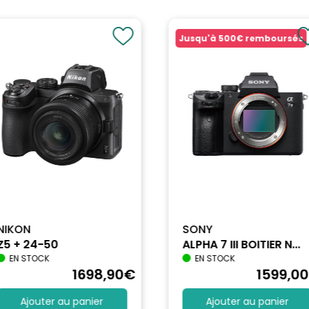
Jusqu'à
500€
remboursés
NIKON
SONY
Z5 + 24-50
ALPHA 7 III BOITIER N...
EN STOCK
EN STOCK
1698
,90
€
1599
,00
Ajouter au panier
Ajouter au panier