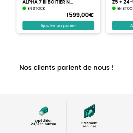
ALPHA 7 III BOITIER N...
Z5 + 24
EN STOCK
EN STOC
€
1599
,00
€
Ajouter au panier
A
Nos clients parlent de nous !
Expédition
Paiement
24/48h ouvrée
sécurisé