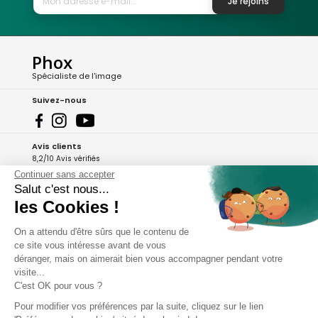
Je rejoins
Phox
Spécialiste de l'image
Suivez-nous
Avis clients
8,2/10 Avis vérifiés
Continuer sans accepter
L'Appli Phox
Salut c'est nous...
les Cookies !
On a attendu d'être sûrs que le contenu de
A propos de Phox
ce site vous intéresse avant de vous
déranger, mais on aimerait bien vous accompagner pendant votre
Services et garanties
visite...
C'est OK pour vous ?
Mon compte
Pour modifier vos préférences par la suite, cliquez sur le lien