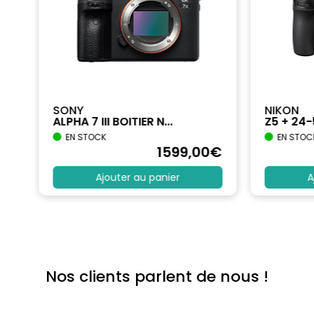
SONY
NIKON
ALPHA 7 III BOITIER N...
Z5 + 24
EN STOCK
EN STOC
€
1599
,00
€
Ajouter au panier
A
Nos clients parlent de nous !