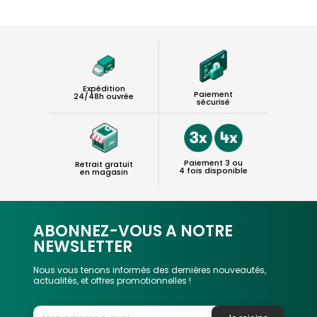
Expédition
Paiement
24/48h ouvrée
sécurisé
Paiement 3 ou
Retrait gratuit
4 fois disponible
en magasin
ABONNEZ-VOUS A NOTRE
NEWSLETTER
Nous vous tenons informés des dernières nouveautés,
actualités, et offres promotionnelles !