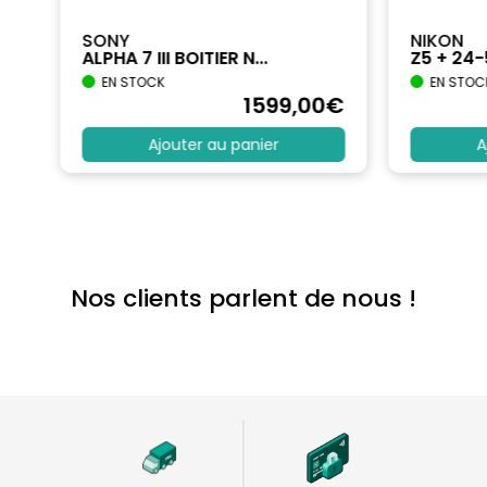
SONY
NIKON
ALPHA 7 III BOITIER N...
Z5 + 24
EN STOCK
EN STOC
€
1599
,00
€
Ajouter au panier
A
Nos clients parlent de nous !