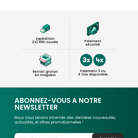
Expédition
Paiement
24/48h ouvrée
sécurisé
Paiement 3 ou
Retrait gratuit
4 fois disponible
en magasin
ABONNEZ-VOUS A NOTRE
NEWSLETTER
Nous vous tenons informés des dernières nouveautés,
actualités, et offres promotionnelles !