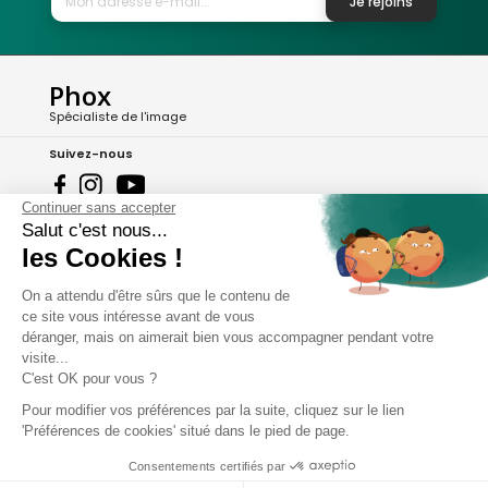
Je rejoins
Phox
Spécialiste de l'image
Suivez-nous
Continuer sans accepter
Avis clients
Salut c'est nous...
8,2/10 Avis vérifiés
les Cookies !
L'Appli Phox
On a attendu d'être sûrs que le contenu de
ce site vous intéresse avant de vous
déranger, mais on aimerait bien vous accompagner pendant votre
A propos de Phox
visite...
C'est OK pour vous ?
Services et garanties
Pour modifier vos préférences par la suite, cliquez sur le lien
'Préférences de cookies' situé dans le pied de page.
Mon compte
Consentements certifiés par