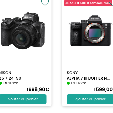
Jusqu'à
500€
remboursés
NIKON
SONY
Z5 + 24-50
ALPHA 7 III BOITIER N...
EN STOCK
EN STOCK
1698
,90
€
1599
,00
Ajouter au panier
Ajouter au panier