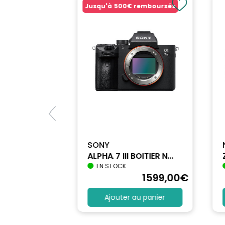
Jusqu'à
500€
remboursés
SONY
ALPHA 7 III BOITIER N...
EN STOCK
1698
,90
€
1599
,00
€
au panier
Ajouter au panier