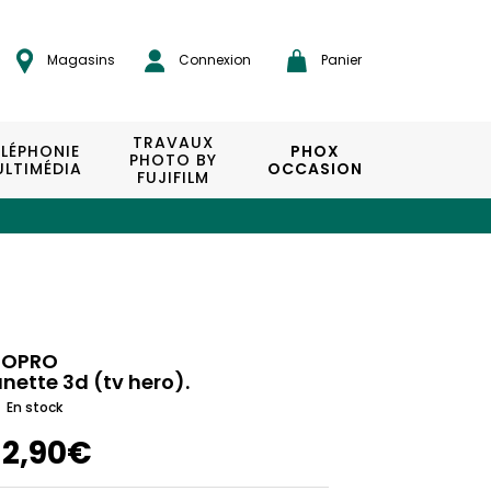
Magasins
Connexion
Panier
TRAVAUX
ÉLÉPHONIE
PHOX
PHOTO BY
LTIMÉDIA
OCCASION
FUJIFILM
OPRO
unette 3d (tv hero).
En stock
12,90€