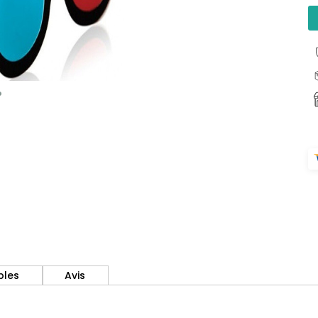
bles
Avis