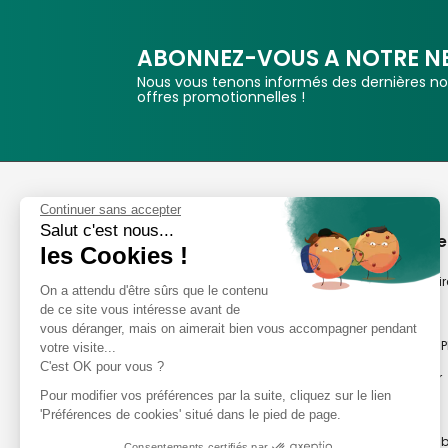
ABONNEZ-VOUS A NOTRE N
Nous vous tenons informés des dernières nou
offres promotionnelles !
Phox
Continuer sans accepter
Salut c'est nous...
Spécialiste de l'image
A propos de
les Cookies !
Suivez-nous
Notre savoir-fair
On a attendu d'être sûrs que le contenu
de ce site vous intéresse avant de
Notre histoire
vous déranger, mais on aimerait bien vous accompagner pendant
Nos magasins P
votre visite...
Avis clients
C'est OK pour vous ?
Notre newsletter
8,2/10 Avis vérifiés
Pour modifier vos préférences par la suite, cliquez sur le lien
Phox occasion
L'Appli Phox
'Préférences de cookies' situé dans le pied de page.
Atelier Photo en
Consentements certifiés par