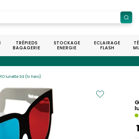
N
TRÉPIEDS
STOCKAGE
ECLAIRAGE
T
BAGAGERIE
ENERGIE
FLASH
MU
O lunette 3d (tv hero).
G
l