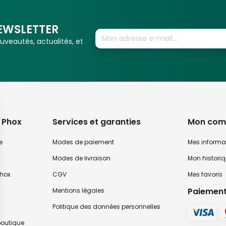
EWSLETTER
veautés, actualités, et
 Phox
Services et garanties
Mon com
e
Modes de paiement
Mes informa
Modes de livraison
Mon histori
hox
CGV
Mes favoris
Paiement
Mentions légales
Politique des données personnelles
 boutique