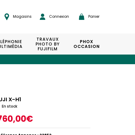
Magasins
Connexion
Panier
TRAVAUX
ÉLÉPHONIE
PHOX
PHOTO BY
LTIMÉDIA
OCCASION
FUJIFILM
UJI X-H1
En stock
760,00€