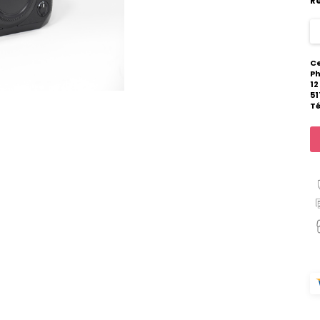
R
Ce
P
12
51
Té