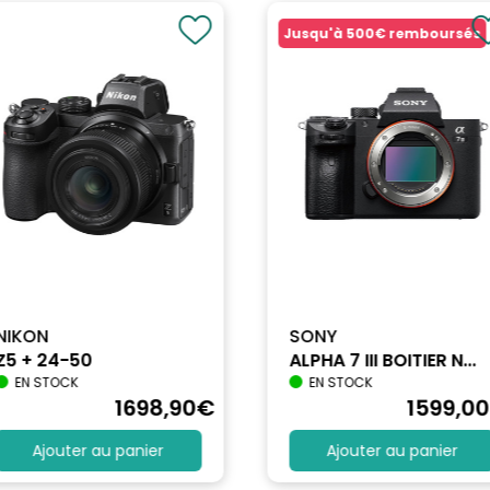
Jusqu'à
500€
remboursés
NIKON
SONY
Z5 + 24-50
ALPHA 7 III BOITIER N...
EN STOCK
EN STOCK
1698
,90
€
1599
,00
Ajouter au panier
Ajouter au panier