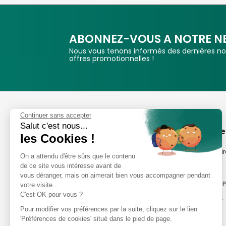
ABONNEZ-VOUS A NOTRE N
Nous vous tenons informés des dernières nou
offres promotionnelles !
Phox
Continuer sans accepter
Salut c'est nous...
Spécialiste de l'image
A propos de
les Cookies !
Suivez-nous
Notre savoir-fair
On a attendu d'être sûrs que le contenu
de ce site vous intéresse avant de
Notre histoire
vous déranger, mais on aimerait bien vous accompagner pendant
Nos magasins P
votre visite...
Avis clients
C'est OK pour vous ?
Notre newsletter
8,2/10 Avis vérifiés
Pour modifier vos préférences par la suite, cliquez sur le lien
Phox occasion
L'Appli Phox
'Préférences de cookies' situé dans le pied de page.