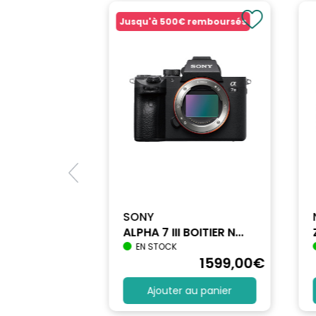
Jusqu'à
500€
remboursés
SONY
ALPHA 7 III BOITIER N...
EN STOCK
1698
,90
€
1599
,00
€
au panier
Ajouter au panier