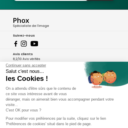
Phox
Spécialiste de l'image
Suivez-nous
Avis clients
8,2/10 Avis vérifiés
Continuer sans accepter
L'Appli Phox
Salut c'est nous...
les Cookies !
On a attendu d'être sûrs que le contenu de
A propos de Phox
ce site vous intéresse avant de vous
déranger, mais on aimerait bien vous accompagner pendant votre
Services et garanties
visite...
C'est OK pour vous ?
Mon compte
Pour modifier vos préférences par la suite, cliquez sur le lien
'Préférences de cookies' situé dans le pied de page.