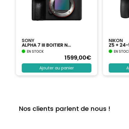
SONY
NIKON
ALPHA 7 III BOITIER N...
Z5 + 24
EN STOCK
EN STOC
€
1599
,00
€
Ajouter au panier
A
Nos clients parlent de nous !