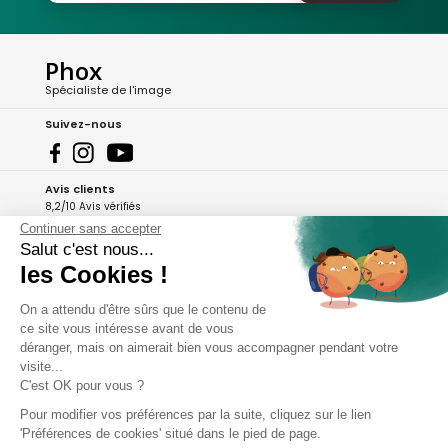
Phox
Spécialiste de l'image
Suivez-nous
Avis clients
8,2/10 Avis vérifiés
Continuer sans accepter
L'Appli Phox
Salut c'est nous...
les Cookies !
On a attendu d'être sûrs que le contenu de
A propos de Phox
ce site vous intéresse avant de vous
déranger, mais on aimerait bien vous accompagner pendant votre
Services et garanties
visite...
C'est OK pour vous ?
Mon compte
Pour modifier vos préférences par la suite, cliquez sur le lien
'Préférences de cookies' situé dans le pied de page.