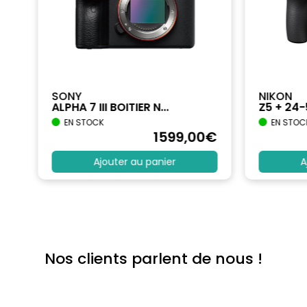
SONY
NIKON
ALPHA 7 III BOITIER N...
Z5 + 24
EN STOCK
EN STOC
€
1599
,00
€
Ajouter au panier
A
Nos clients parlent de nous !