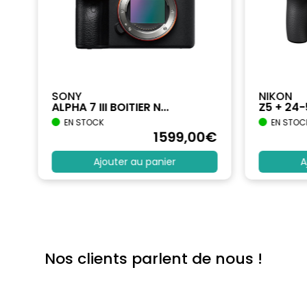
SONY
NIKON
ALPHA 7 III BOITIER N...
Z5 + 24
EN STOCK
EN STOC
€
1599
,00
€
Ajouter au panier
A
Nos clients parlent de nous !