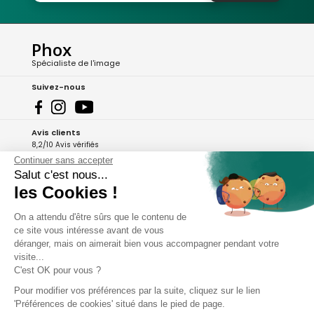
Phox
Spécialiste de l'image
Suivez-nous
Avis clients
8,2/10 Avis vérifiés
Continuer sans accepter
L'Appli Phox
Salut c'est nous...
les Cookies !
On a attendu d'être sûrs que le contenu de
A propos de Phox
ce site vous intéresse avant de vous
déranger, mais on aimerait bien vous accompagner pendant votre
Services et garanties
visite...
C'est OK pour vous ?
Mon compte
Pour modifier vos préférences par la suite, cliquez sur le lien
'Préférences de cookies' situé dans le pied de page.