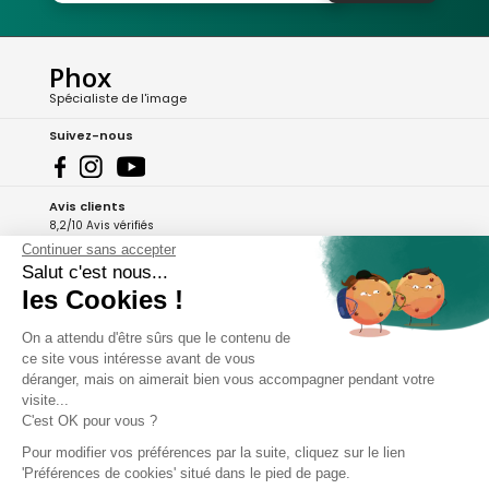
Phox
Spécialiste de l'image
Suivez-nous
Avis clients
8,2/10 Avis vérifiés
Continuer sans accepter
L'Appli Phox
Salut c'est nous...
les Cookies !
On a attendu d'être sûrs que le contenu de
A propos de Phox
ce site vous intéresse avant de vous
déranger, mais on aimerait bien vous accompagner pendant votre
Services et garanties
visite...
C'est OK pour vous ?
Mon compte
Pour modifier vos préférences par la suite, cliquez sur le lien
'Préférences de cookies' situé dans le pied de page.