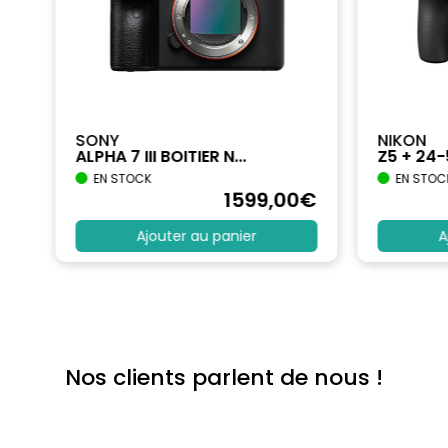
SONY
NIKON
ALPHA 7 III BOITIER N...
Z5 + 24
EN STOCK
EN STOC
€
1599
,00
€
Ajouter au panier
A
Nos clients parlent de nous !