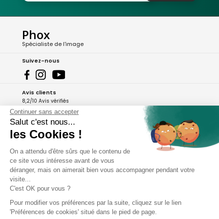
Phox
Spécialiste de l'image
Suivez-nous
Avis clients
8,2/10 Avis vérifiés
Continuer sans accepter
L'Appli Phox
Salut c'est nous...
les Cookies !
On a attendu d'être sûrs que le contenu de
A propos de Phox
ce site vous intéresse avant de vous
déranger, mais on aimerait bien vous accompagner pendant votre
Services et garanties
visite...
C'est OK pour vous ?
Mon compte
Pour modifier vos préférences par la suite, cliquez sur le lien
'Préférences de cookies' situé dans le pied de page.