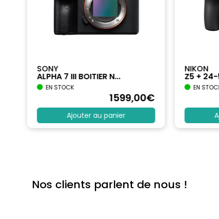
SONY
NIKON
ALPHA 7 III BOITIER N...
Z5 + 24
EN STOCK
EN STOC
€
1599
,00
€
Ajouter au panier
A
Nos clients parlent de nous !