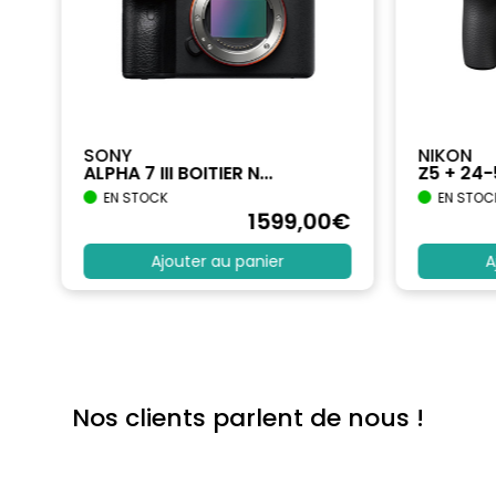
SONY
NIKON
ALPHA 7 III BOITIER N...
Z5 + 24
EN STOCK
EN STOC
€
1599
,00
€
Ajouter au panier
A
Nos clients parlent de nous !