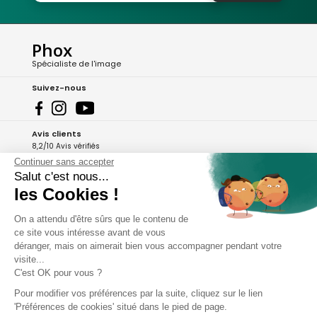
Phox
Spécialiste de l'image
Suivez-nous
Avis clients
8,2/10 Avis vérifiés
Continuer sans accepter
L'Appli Phox
Salut c'est nous...
les Cookies !
On a attendu d'être sûrs que le contenu de
A propos de Phox
ce site vous intéresse avant de vous
déranger, mais on aimerait bien vous accompagner pendant votre
Services et garanties
visite...
C'est OK pour vous ?
Mon compte
Pour modifier vos préférences par la suite, cliquez sur le lien
'Préférences de cookies' situé dans le pied de page.