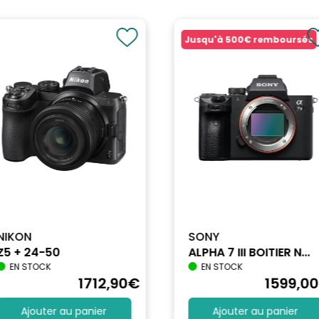
Jusqu'à
500€
remboursés
NIKON
SONY
Z5 + 24-50
ALPHA 7 III BOITIER N...
EN STOCK
EN STOCK
1712
,90
€
1599
,00
Ajouter au panier
Ajouter au panier