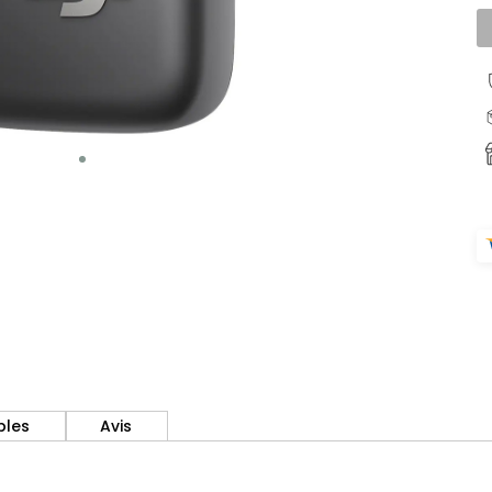
bles
Avis