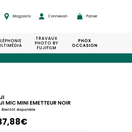
Magasins
Connexion
Panier
TRAVAUX
ÉLÉPHONIE
PHOX
PHOTO BY
LTIMÉDIA
OCCASION
FUJIFILM
JI
JI MIC MINI EMETTEUR NOIR
Bientôt disponible
37,88€