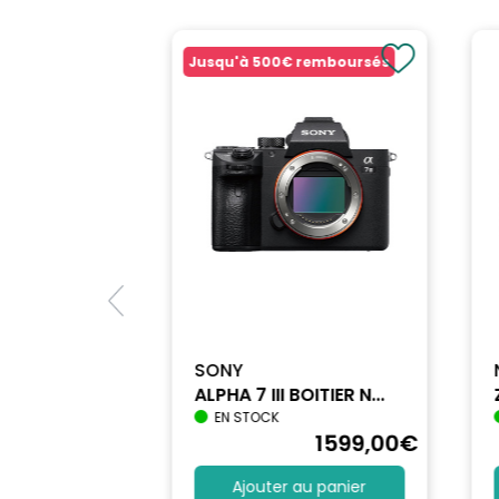
Jusqu'à
500€
remboursés
SONY
ALPHA 7 III BOITIER N...
EN STOCK
1712
,90
€
1599
,00
€
au panier
Ajouter au panier