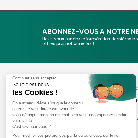
ABONNEZ-VOUS A NOTRE N
Nous vous tenons informés des dernières nou
offres promotionnelles !
Phox
Continuer sans accepter
Salut c'est nous...
Spécialiste de l'image
A propos de
les Cookies !
Suivez-nous
Notre savoir-fair
On a attendu d'être sûrs que le contenu
de ce site vous intéresse avant de
Notre histoire
vous déranger, mais on aimerait bien vous accompagner pendant
Nos magasins P
votre visite...
Avis clients
C'est OK pour vous ?
Notre newsletter
8,2/10 Avis vérifiés
Pour modifier vos préférences par la suite, cliquez sur le lien