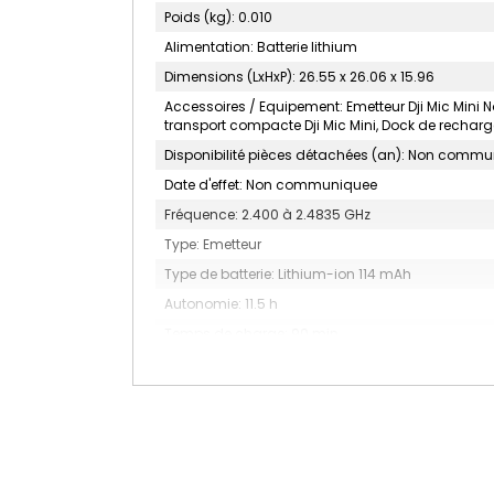
Poids (kg): 0.010
Alimentation: Batterie lithium
Dimensions (LxHxP): 26.55 x 26.06 x 15.96
Accessoires / Equipement: Emetteur Dji Mic Mini Noi
transport compacte Dji Mic Mini, Dock de recharge
Disponibilité pièces détachées (an): Non comm
Date d'effet: Non communiquee
Fréquence: 2.400 à 2.4835 GHz
Type: Emetteur
Type de batterie: Lithium-ion 114 mAh
Autonomie: 11.5 h
Temps de charge: 90 min
Autres: Bluetooth 5.3
Couleur: Noir
MARQUE: DJI