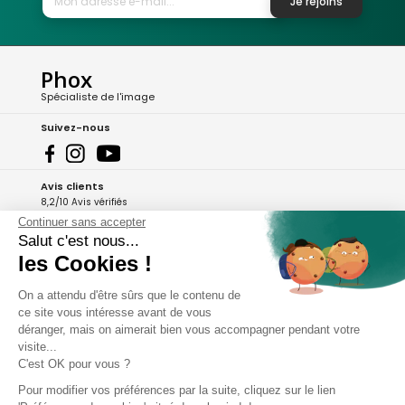
Je rejoins
Phox
Spécialiste de l'image
Suivez-nous
Avis clients
8,2/10 Avis vérifiés
Continuer sans accepter
L'Appli Phox
Salut c'est nous...
les Cookies !
On a attendu d'être sûrs que le contenu de
A propos de Phox
ce site vous intéresse avant de vous
déranger, mais on aimerait bien vous accompagner pendant votre
Services et garanties
visite...
C'est OK pour vous ?
Mon compte
Pour modifier vos préférences par la suite, cliquez sur le lien