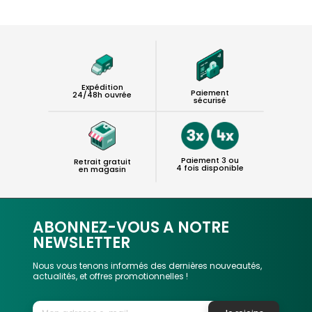
Expédition
Paiement
24/48h ouvrée
sécurisé
Paiement 3 ou
Retrait gratuit
4 fois disponible
en magasin
ABONNEZ-VOUS A NOTRE
NEWSLETTER
Nous vous tenons informés des dernières nouveautés,
actualités, et offres promotionnelles !