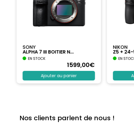
SONY
NIKON
ALPHA 7 III BOITIER N...
Z5 + 24
EN STOCK
EN STOC
€
1599
,00
€
Ajouter au panier
A
Nos clients parlent de nous !