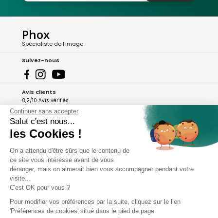
Phox
Spécialiste de l'image
Suivez-nous
Avis clients
8,2/10 Avis vérifiés
Continuer sans accepter
L'Appli Phox
Salut c'est nous...
les Cookies !
On a attendu d'être sûrs que le contenu de
A propos de Phox
ce site vous intéresse avant de vous
déranger, mais on aimerait bien vous accompagner pendant votre
Services et garanties
visite...
C'est OK pour vous ?
Mon compte
Pour modifier vos préférences par la suite, cliquez sur le lien
'Préférences de cookies' situé dans le pied de page.