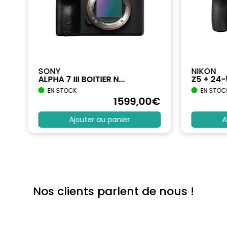
SONY
NIKON
ALPHA 7 III BOITIER N...
Z5 + 24
EN STOCK
EN STOC
€
1599
,00
€
Ajouter au panier
A
Nos clients parlent de nous !