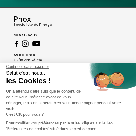
Phox
Spécialiste de l'image
Suivez-nous
Avis clients
8,2/10 Avis vérifiés
Continuer sans accepter
L'Appli Phox
Salut c'est nous...
les Cookies !
On a attendu d'être sûrs que le contenu de
A propos de Phox
ce site vous intéresse avant de vous
déranger, mais on aimerait bien vous accompagner pendant votre
Services et garanties
visite...
C'est OK pour vous ?
Mon compte
Pour modifier vos préférences par la suite, cliquez sur le lien
'Préférences de cookies' situé dans le pied de page.
Aide et contact