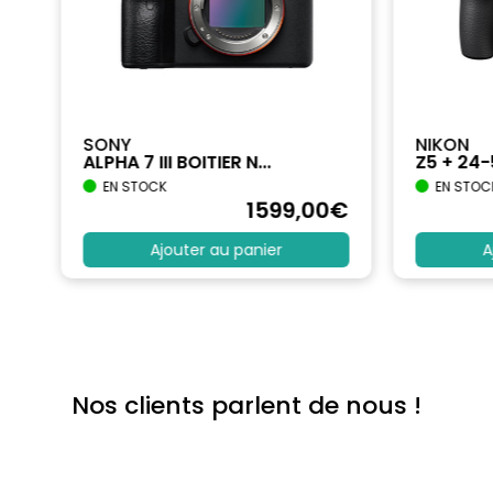
SONY
NIKON
ALPHA 7 III BOITIER N...
Z5 + 24
EN STOCK
EN STOC
€
1599
,00
€
Ajouter au panier
A
Nos clients parlent de nous !