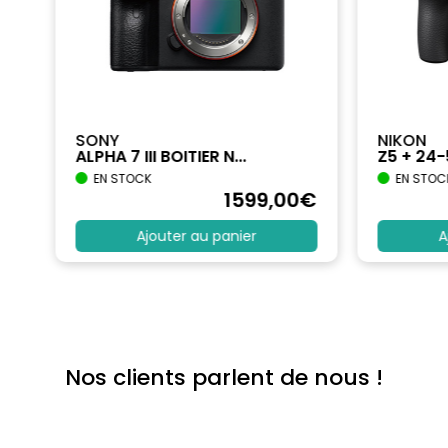
SONY
NIKON
ALPHA 7 III BOITIER N...
Z5 + 24
EN STOCK
EN STOC
€
1599
,00
€
Ajouter au panier
A
Nos clients parlent de nous !