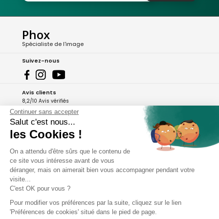
Phox
Spécialiste de l'image
Suivez-nous
Avis clients
8,2/10 Avis vérifiés
Continuer sans accepter
L'Appli Phox
Salut c'est nous...
les Cookies !
On a attendu d'être sûrs que le contenu de
A propos de Phox
ce site vous intéresse avant de vous
déranger, mais on aimerait bien vous accompagner pendant votre
Services et garanties
visite...
C'est OK pour vous ?
Mon compte
Pour modifier vos préférences par la suite, cliquez sur le lien
'Préférences de cookies' situé dans le pied de page.