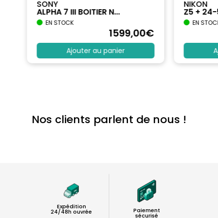
SONY
NIKON
ALPHA 7 III BOITIER N...
Z5 + 24
EN STOCK
EN STOC
€
1599
,00
€
Ajouter au panier
A
Nos clients parlent de nous !
Expédition
Paiement
24/48h ouvrée
sécurisé