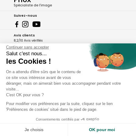
Spécialiste de l'image
Suivez-nous
Avis clients
8,2/10 Avis vérifiés
Continuer sans accepter
L'Appli Phox
Salut c'est nous...
les Cookies !
On a attendu d'être sûrs que le contenu de
A propos de Phox
ce site vous intéresse avant de vous
déranger, mais on aimerait bien vous accompagner pendant votre
Services et garanties
visite...
C'est OK pour vous ?
Mon compte
Pour modifier vos préférences par la suite, cliquez sur le lien
'Préférences de cookies' situé dans le pied de page.
Aide et contact
Consentements certifiés par
Je choisis
OK pour moi
Copyright - 2026 Phox.fr