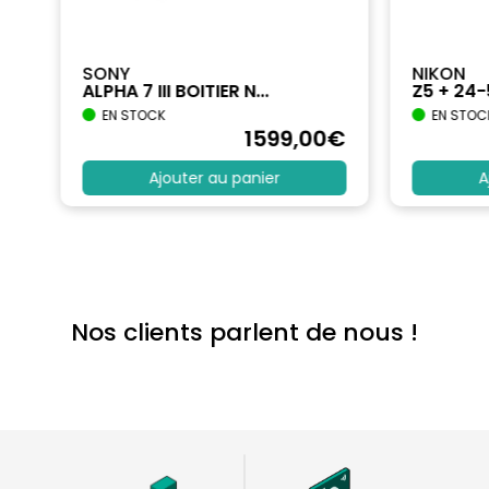
SONY
NIKON
ALPHA 7 III BOITIER N...
Z5 + 24
EN STOCK
EN STOC
€
1599
,00
€
Ajouter au panier
A
Nos clients parlent de nous !