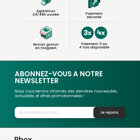
Expédition
Paiement
24/48h ouvrée
sécurisé
Paiement 3 ou
Retrait gratuit
4 fois disponible
en magasin
ABONNEZ-VOUS A NOTRE
NEWSLETTER
Nous vous tenons informés des dernières nouveautés,
actualités, et offres promotionnelles !
Je rejoins
Phox