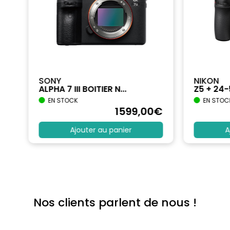
SONY
NIKON
ALPHA 7 III BOITIER N...
Z5 + 24
EN STOCK
EN STOC
€
1599
,00
€
Ajouter au panier
A
Nos clients parlent de nous !