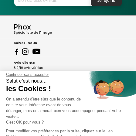
Je rejoins
Phox
Spécialiste de l'image
Suivez-nous
Avis clients
8,2/10 Avis vérifiés
Continuer sans accepter
L'Appli Phox
Salut c'est nous...
les Cookies !
On a attendu d'être sûrs que le contenu de
A propos de Phox
ce site vous intéresse avant de vous
déranger, mais on aimerait bien vous accompagner pendant votre
Services et garanties
visite...
C'est OK pour vous ?
Mon compte
Pour modifier vos préférences par la suite, cliquez sur le lien