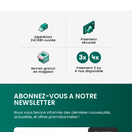
Expédition
Paiement
24/48h ouvrée
sécurisé
Paiement 3 ou
Retrait gratuit
4 fois disponible
en magasin
ABONNEZ-VOUS A NOTRE
NEWSLETTER
Nous vous tenons informés des dernières nouveautés,
actualités, et offres promotionnelles !