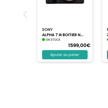
SONY
ALPHA 7 III BOITIER N...
EN STOCK
1712
,90
€
1599
,00
€
au panier
Ajouter au panier