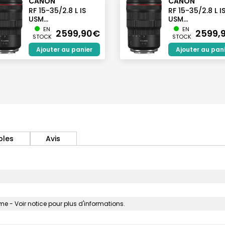
CANON
CANON
RF 15-35/2.8 L IS
RF 15-35/2.8 L I
USM...
USM...
EN
EN
2599,90€
2599,
STOCK
STOCK
Ajouter au panier
Ajouter au pan
bles
Avis
 - Voir notice pour plus d'informations.