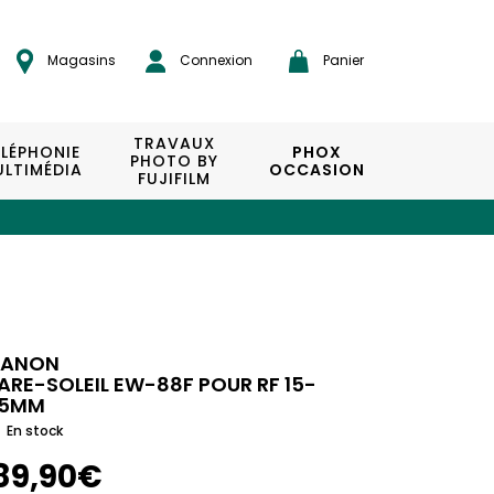
Magasins
Connexion
Panier
TRAVAUX
ÉLÉPHONIE
PHOX
PHOTO BY
LTIMÉDIA
OCCASION
FUJIFILM
ANON
ARE-SOLEIL EW-88F POUR RF 15-
5MM
En stock
89,90€