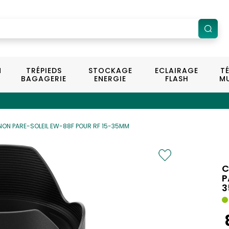
N
TRÉPIEDS
STOCKAGE
ECLAIRAGE
T
BAGAGERIE
ENERGIE
FLASH
MU
ON PARE-SOLEIL EW-88F POUR RF 15-35MM
C
P
3