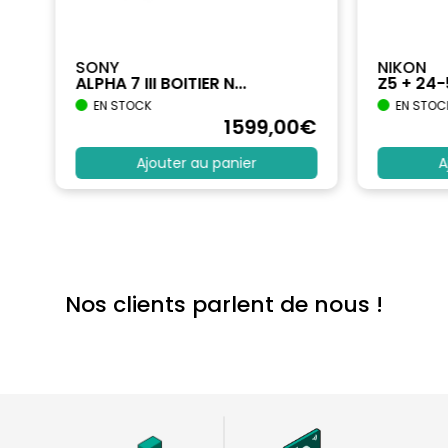
SONY
NIKON
ALPHA 7 III BOITIER N...
Z5 + 24
EN STOCK
EN STOC
€
1599
,00
€
Ajouter au panier
A
Nos clients parlent de nous !