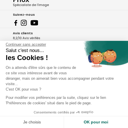
Spécialiste de l'image
Suivez-nous
Avis clients
8,2/10 Avis vérifiés
Continuer sans accepter
L'Appli Phox
Salut c'est nous...
les Cookies !
On a attendu d'être sûrs que le contenu de
A propos de Phox
ce site vous intéresse avant de vous
déranger, mais on aimerait bien vous accompagner pendant votre
Services et garanties
visite...
C'est OK pour vous ?
Mon compte
Pour modifier vos préférences par la suite, cliquez sur le lien
'Préférences de cookies' situé dans le pied de page.
Aide et contact
Consentements certifiés par
Je choisis
OK pour moi
Copyright - 2026 Phox.fr