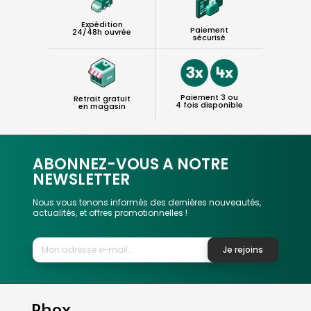
Expédition
Paiement
24/48h ouvrée
sécurisé
Paiement 3 ou
Retrait gratuit
4 fois disponible
en magasin
ABONNEZ-VOUS A NOTRE
NEWSLETTER
Nous vous tenons informés des dernières nouveautés,
actualités, et offres promotionnelles !
Je rejoins
Phox