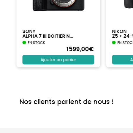
SONY
NIKON
ALPHA 7 III BOITIER N...
Z5 + 24
EN STOCK
EN STOC
€
1599
,00
€
Ajouter au panier
A
Nos clients parlent de nous !