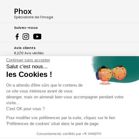
Phox
Spécialiste de l'image
Suivez-nous
Avis clients
8,2/10 Avis vérifiés
Continuer sans accepter
L'Appli Phox
Salut c'est nous...
les Cookies !
On a attendu d'être sûrs que le contenu de
A propos de Phox
ce site vous intéresse avant de vous
déranger, mais on aimerait bien vous accompagner pendant votre
Services et garanties
visite...
C'est OK pour vous ?
Mon compte
Pour modifier vos préférences par la suite, cliquez sur le lien
'Préférences de cookies' situé dans le pied de page.
Aide et contact
Consentements certifiés par