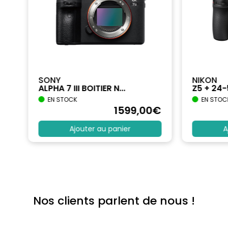
SONY
NIKON
ALPHA 7 III BOITIER N...
Z5 + 24
EN STOCK
EN STOC
€
1599
,00
€
Ajouter au panier
A
Nos clients parlent de nous !