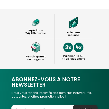
Expédition
Paiement
24/48h ouvrée
sécurisé
Paiement 3 ou
Retrait gratuit
4 fois disponible
en magasin
ABONNEZ-VOUS A NOTRE
NEWSLETTER
Nous vous tenons informés des dernières nouveautés,
actualités, et offres promotionnelles !