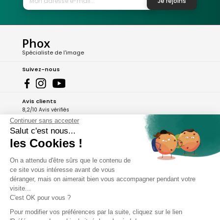
Je rejoins
Phox
Spécialiste de l'image
Suivez-nous
Avis clients
8,2/10 Avis vérifiés
Continuer sans accepter
L'Appli Phox
Salut c'est nous...
les Cookies !
On a attendu d'être sûrs que le contenu de
A propos de Phox
ce site vous intéresse avant de vous
déranger, mais on aimerait bien vous accompagner pendant votre
Services et garanties
visite...
C'est OK pour vous ?
Mon compte
Pour modifier vos préférences par la suite, cliquez sur le lien