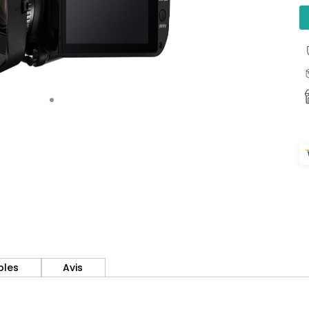
bles
Avis