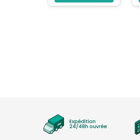
Viseur: 0.36'', 1 770 000 points
Poids (g): 740
Hauteur (mm): 8.4
Stabilisateur d'Image: Oui
HDMI: Oui
Taille de l'Ecran LCD (pouces): 3.5
Port USB: Oui
Résolution de l'Ecran LCD en Pixels: 2 760 000
Définition: UHD / 4K
Taille du Capteur: 1/2.3''
Format d'Enregistrement HD: Oui
Résolution Mode Photo en Largeur: 3840
Résolution Mode Photo en Hauteur: 2160
Couleur: Noir
MARQUE: CANON
Expédition
24/48h ouvrée