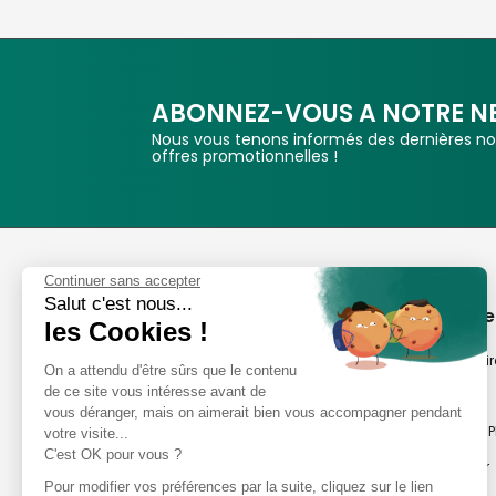
ABONNEZ-VOUS A NOTRE N
Nous vous tenons informés des dernières nou
offres promotionnelles !
Phox
Continuer sans accepter
Salut c'est nous...
Spécialiste de l'image
A propos de
les Cookies !
Suivez-nous
Notre savoir-fair
On a attendu d'être sûrs que le contenu
de ce site vous intéresse avant de
Notre histoire
vous déranger, mais on aimerait bien vous accompagner pendant
Nos magasins P
votre visite...
Avis clients
C'est OK pour vous ?
Notre newsletter
8,2/10 Avis vérifiés
Pour modifier vos préférences par la suite, cliquez sur le lien