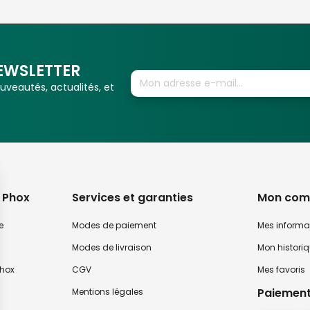
EWSLETTER
veautés, actualités, et
 Phox
Services et garanties
Mon com
e
Modes de paiement
Mes informa
Modes de livraison
Mon histori
hox
CGV
Mes favoris
Paiement
Mentions légales