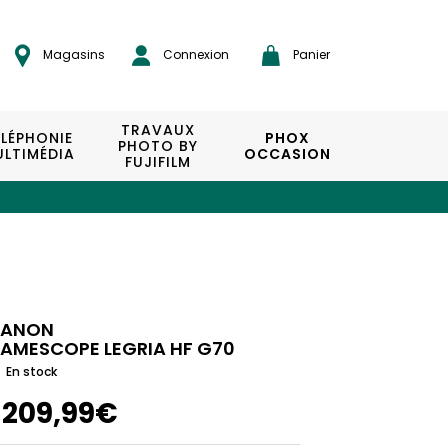
Magasins
Connexion
Panier
TRAVAUX
ÉLÉPHONIE
PHOX
PHOTO BY
LTIMÉDIA
OCCASION
FUJIFILM
ANON
AMESCOPE LEGRIA HF G70
En stock
1209,99€