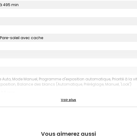
'à 495 min
, Pare-soleil avec cache
Auto, Mode Manuel, Programme d'exposition automatique, Priorité à la vitess
xposition, Balance des blancs (Automatique, Préréglage, Manuel, 'Look')
o 3.5 mm,
Vous aimerez aussi
mémoire