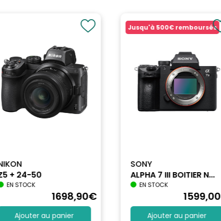
Jusqu'à
500€
remboursés
NIKON
SONY
Z5 + 24-50
ALPHA 7 III BOITIER N...
EN STOCK
EN STOCK
1698
,90
€
1599
,00
Ajouter au panier
Ajouter au panier