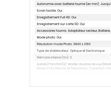
Autonomie avec batterie fournie (en min): Jusqu
Ecran tactile: Oui
Enregistrement Full HD: Oui
Enregistrement sur carte SD: Oui
Accessoires fournis: Adaptateur secteur, Batterie
Mode photo: Oui
Résolution mode Photo: 3840 x 2160
Type de stabilisateur: Optique et Electronique
Mémoire interne (Go): 0
Autre(s) fonction(s): Modes de prise de vue (Mode 
Mode SCN), Mesure de l'exposition, Correction d'e
Autre: Entrée microphone 3.5 mm, Mini jack stéré
Processeur: Digic DV 6
Diamètre du filtre (mm): 58
Type de caméra: Classique
Ouverture maxi: F/1.8 - F/2.8
Support d'enregistrement: Camescope à carte 