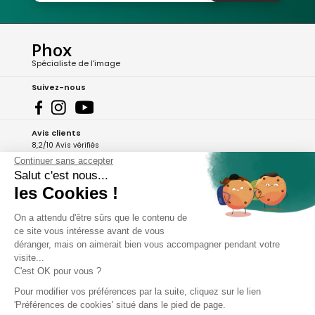
Phox
Spécialiste de l'image
Suivez-nous
Avis clients
8,2/10 Avis vérifiés
Continuer sans accepter
L'Appli Phox
Salut c'est nous...
les Cookies !
On a attendu d'être sûrs que le contenu de
A propos de Phox
ce site vous intéresse avant de vous
déranger, mais on aimerait bien vous accompagner pendant votre
Services et garanties
visite...
C'est OK pour vous ?
Mon compte
Pour modifier vos préférences par la suite, cliquez sur le lien
'Préférences de cookies' situé dans le pied de page.