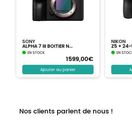
SONY
NIKON
ALPHA 7 III BOITIER N...
Z5 + 24
EN STOCK
EN STOC
€
1599
,00
€
Ajouter au panier
A
Nos clients parlent de nous !