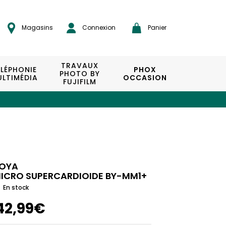
Magasins
Connexion
Panier
TRAVAUX
ÉLÉPHONIE
PHOX
PHOTO BY
LTIMÉDIA
OCCASION
FUJIFILM
OYA
ICRO SUPERCARDIOIDE BY-MM1+
En stock
42,99€