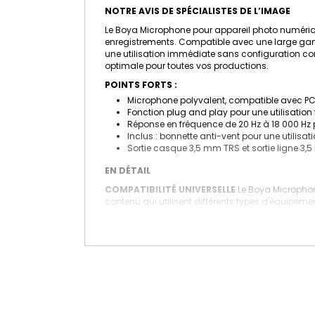
NOTRE AVIS DE SPÉCIALISTES DE L’IMAGE
Le Boya Microphone pour appareil photo numérique
enregistrements. Compatible avec une large gamme
une utilisation immédiate sans configuration co
optimale pour toutes vos productions.
POINTS FORTS :
Microphone polyvalent, compatible avec PC, ta
Fonction plug and play pour une utilisation
Réponse en fréquence de 20 Hz à 18 000 Hz p
Inclus : bonnette anti-vent pour une utilisati
Sortie casque 3,5 mm TRS et sortie ligne 3
EN DÉTAIL
COMPATIBILITÉ UNIVERSELLE
Le Boya Microphone
contenu qui utilisent différents types d'équipeme
UTILISATION SIMPLE ET EFFICACE
Grâce à sa fo
pilotes ou de configurations supplémentaires. C'e
ACCESSOIRES ESSENTIELS INCLUS
Le microphone
à réduire les bruits indésirables causés par le ven
PERFORMANCE AUDIO DE QUALITÉ
Avec une rép
cristallins. Les sorties casque et ligne assurent 