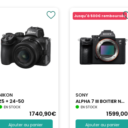
ÈTE
Jusqu'à
500€
remboursés
mérique
NIKON
SONY
Z5 + 24-50
ALPHA 7 III BOITIER N...
g and play
EN STOCK
EN STOCK
1740
,90
€
1599
,00
Ajouter au panier
Ajouter au panier