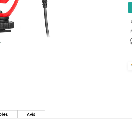
bles
Avis