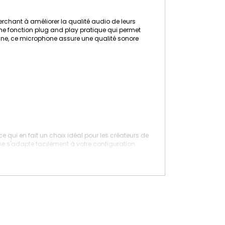
rchant à améliorer la qualité audio de leurs
une fonction plug and play pratique qui permet
gne, ce microphone assure une qualité sonore
qui en fait un choix idéal pour les créateurs de
one s'adapte facilement à votre configuration.
nt après le branchement, sans nécessiter de
nt amateurs ou professionnels.
nregistrements en extérieur. Cet accessoire aide
e gamme de sons, des graves profonds aux aigus
otre enregistrement en temps réel.