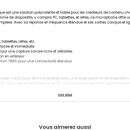
 est une solution polyvalente et fiable pour les créateurs de contenu che
 de dispositifs, y compris PC, tablettes, et reflex, ce microphone offre 
mplexe. Avec sa réponse en fréquence étendue et ses sorties casque et li
blettes, reflex, etc.
 facile et immédiate
our une capture sonore riche et détaillée
on en extérieur
,5 mm TRRS pour une connectivité étendue
 est conçu pour être compatible avec une large gamme de dispositifs, ce 
nts. Que vous enregistriez sur un PC, une tablette ou un reflex, ce microph
nctionnalité plug and play, ce microphone peut être utilisé immédiateme
st une solution pratique pour les utilisateurs de tous niveaux, qu'ils soie
 est livré avec une bonnette anti-vent, un accessoire essentiel pour les e
t, garantissant ainsi une qualité sonore plus claire.
onse en fréquence de 20 Hz à 18 000 Hz, ce microphone capte une larg
une surveillance et une connectivité faciles, vous permettant de contrôler v
Vous aimerez aussi