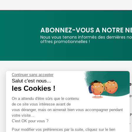
MARQUE: BOYA
ABONNEZ-VOUS A NOTRE N
Nous vous tenons informés des dernières nou
offres promotionnelles !
Phox
Continuer sans accepter
Salut c'est nous...
Spécialiste de l'image
A propos de
les Cookies !
Suivez-nous
Notre savoir-fair
On a attendu d'être sûrs que le contenu
de ce site vous intéresse avant de
Notre histoire
vous déranger, mais on aimerait bien vous accompagner pendant
Nos magasins P
votre visite...
Avis clients
C'est OK pour vous ?
Notre newsletter
8,2/10 Avis vérifiés
Pour modifier vos préférences par la suite, cliquez sur le lien