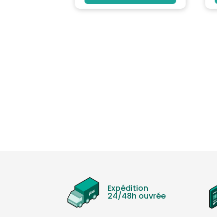
MARQUE
: BOYA
Caractéristiques principales
Compatible avec: PC, tablettes, reflex, etc...
Type de produit: Microphone
Poids (kg): 0.6
Accessoires / Equipement: Bonnette anti-vent
Disponibilité pièces détachées (an): Non comm
Date d'effet: Non communiquee
Fonctionnalité: Fonction plug and play
Sortie casque: 3,5 mm TRS
Autres: Sortie ligne 3,5 mm TRRS
Type: MICRO POUR APPAREIL PHOTO NUMERIQUE
Type d'accessoire: Autre
Expédition
Nombre d'unité(s): 1
24/48h ouvrée
Réponse en fréquence: 20 Hz - 18 000 Hz
Couleur: Noir