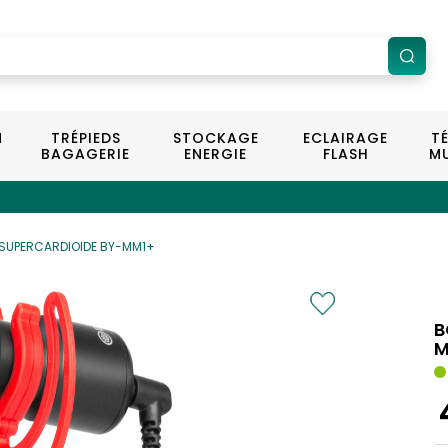
N
TRÉPIEDS
STOCKAGE
ECLAIRAGE
T
BAGAGERIE
ENERGIE
FLASH
MU
SUPERCARDIOIDE BY-MM1+
B
M