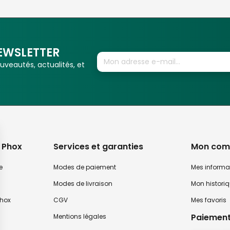
EWSLETTER
veautés, actualités, et
 Phox
Services et garanties
Mon com
e
Modes de paiement
Mes informa
Modes de livraison
Mon histori
hox
CGV
Mes favoris
Paiement
Mentions légales