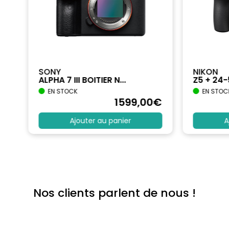
SONY
NIKON
ALPHA 7 III BOITIER N...
Z5 + 24
EN STOCK
EN STOC
€
1599
,00
€
Ajouter au panier
A
Nos clients parlent de nous !