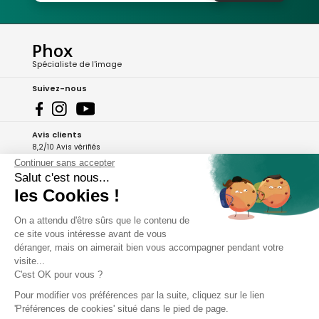
Phox
Spécialiste de l'image
Suivez-nous
Avis clients
8,2/10 Avis vérifiés
Continuer sans accepter
L'Appli Phox
Salut c'est nous...
les Cookies !
On a attendu d'être sûrs que le contenu de
A propos de Phox
ce site vous intéresse avant de vous
déranger, mais on aimerait bien vous accompagner pendant votre
Services et garanties
visite...
C'est OK pour vous ?
Mon compte
Pour modifier vos préférences par la suite, cliquez sur le lien
'Préférences de cookies' situé dans le pied de page.